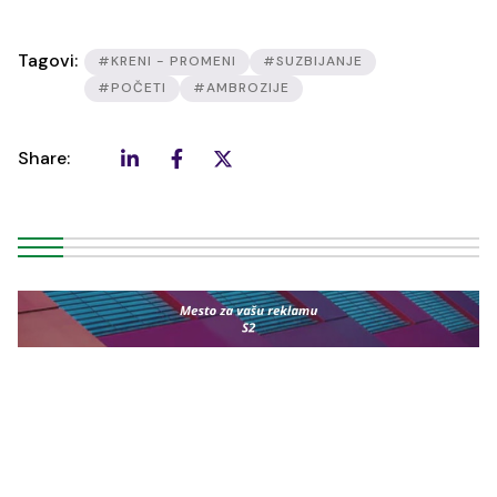
Tagovi:
#KRENI - PROMENI
#SUZBIJANJE
#POČETI
#AMBROZIJE
Share: