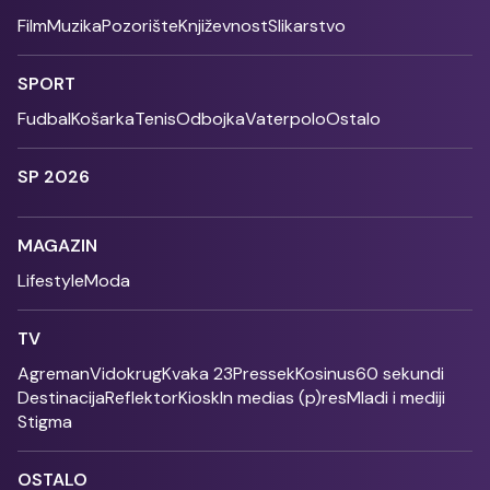
Film
Muzika
Pozorište
Književnost
Slikarstvo
SPORT
Fudbal
Košarka
Tenis
Odbojka
Vaterpolo
Ostalo
SP 2026
MAGAZIN
Lifestyle
Moda
TV
Agreman
Vidokrug
Kvaka 23
Pressek
Kosinus
60 sekundi
Destinacija
Reflektor
Kiosk
In medias (p)res
Mladi i mediji
Stigma
OSTALO