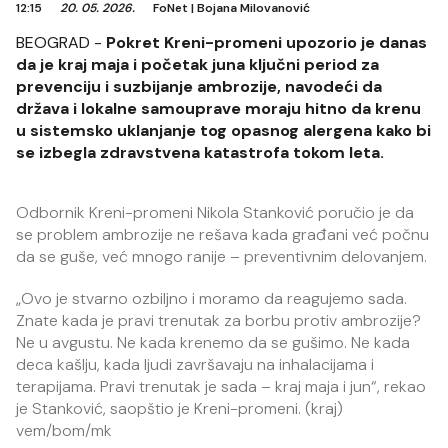
12:15
20. 05. 2026.
FoNet
|
Bojana Milovanović
BEOGRAD -
Pokret Kreni-promeni upozorio je danas
da je kraj maja i početak juna ključni period za
prevenciju i suzbijanje ambrozije, navodeći da
država i lokalne samouprave moraju hitno da krenu
u sistemsko uklanjanje tog opasnog alergena kako bi
se izbegla zdravstvena katastrofa tokom leta.
Odbornik Kreni-promeni Nikola Stanković poručio je da
se problem ambrozije ne rešava kada građani već počnu
da se guše, već mnogo ranije – preventivnim delovanjem.
„Ovo je stvarno ozbiljno i moramo da reagujemo sada.
Znate kada je pravi trenutak za borbu protiv ambrozije?
Ne u avgustu. Ne kada krenemo da se gušimo. Ne kada
deca kašlju, kada ljudi završavaju na inhalacijama i
terapijama. Pravi trenutak je sada – kraj maja i jun“, rekao
je Stanković, saopštio je Kreni-promeni. (kraj)
vem/bom/mk