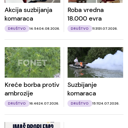
Akcija suzbijanja
Roba vredna
komaraca
18.000 evra
DRUŠTVO
14:54
04.08.2026.
DRUŠTVO
11:31
31.07.2026.
Kreće borba protiv
Suzbijanje
ambrozije
komaraca
DRUŠTVO
16:46
24.07.2026.
DRUŠTVO
15:11
24.07.2026.