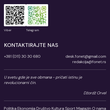
Viber
Telegram
KONTAKTIRAJTE NAS
+381 (011) 30 30 680
desk.fonet@gmail.com
redakcija@fonet.rs
U svetu gde je sve obmana - pričati istinu je
revolucionarni čin.
Džordž Orvel
Politika
Ekonomija
Društvo
Kultura
Sport
Magazin
O nama