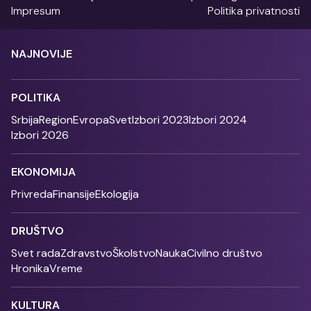
Impresum
Politika privatnosti
NAJNOVIJE
POLITIKA
Srbija
Region
Evropa
Svet
Izbori 2023
Izbori 2024
Izbori 2026
EKONOMIJA
Privreda
Finansije
Ekologija
DRUŠTVO
Svet rada
Zdravstvo
Školstvo
Nauka
Civilno društvo
Hronika
Vreme
KULTURA