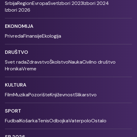
Srbija
Region
Evropa
Svet
Izbori 2023
Izbori 2024
Izbori 2026
EKONOMIJA
Privreda
Finansije
Ekologija
DRUŠTVO
Svet rada
Zdravstvo
Školstvo
Nauka
Civilno društvo
Hronika
Vreme
KULTURA
Film
Muzika
Pozorište
Književnost
Slikarstvo
SPORT
Fudbal
Košarka
Tenis
Odbojka
Vaterpolo
Ostalo
SP 2026