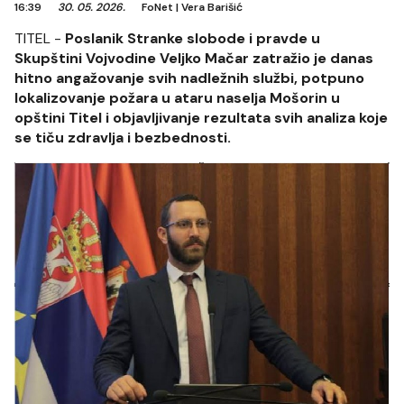
16:39
30. 05. 2026.
FoNet
|
Vera Barišić
TITEL -
Poslanik Stranke slobode i pravde u
Skupštini Vojvodine Veljko Mačar zatražio je danas
hitno angažovanje svih nadležnih službi, potpuno
lokalizovanje požara u ataru naselja Mošorin u
opštini Titel i objavljivanje rezultata svih analiza koje
se tiču zdravlja i bezbednosti.