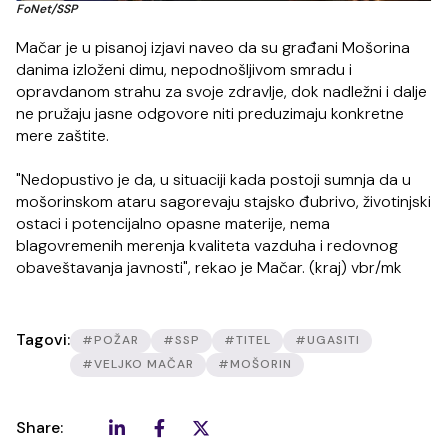
FoNet/SSP
Mačar je u pisanoj izjavi naveo da su građani Mošorina
danima izloženi dimu, nepodnošljivom smradu i
opravdanom strahu za svoje zdravlje, dok nadležni i dalje
ne pružaju jasne odgovore niti preduzimaju konkretne
mere zaštite.
"Nedopustivo je da, u situaciji kada postoji sumnja da u
mošorinskom ataru sagorevaju stajsko đubrivo, životinjski
ostaci i potencijalno opasne materije, nema
blagovremenih merenja kvaliteta vazduha i redovnog
obaveštavanja javnosti", rekao je Mačar. (kraj) vbr/mk
Tagovi:
#POŽAR
#SSP
#TITEL
#UGASITI
#VELJKO MAČAR
#MOŠORIN
Share: