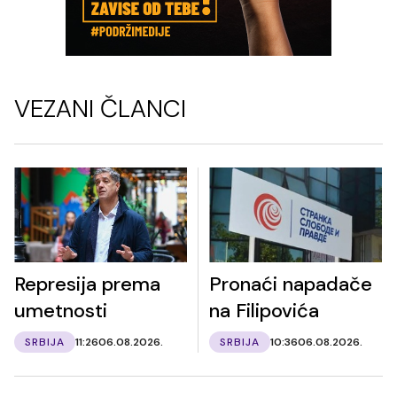
VEZANI ČLANCI
Represija prema
Pronaći napadače
umetnosti
na Filipovića
SRBIJA
11:26
06.08.2026.
SRBIJA
10:36
06.08.2026.