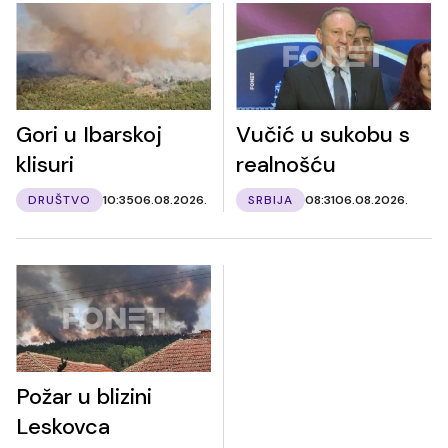
Gori u Ibarskoj
Vučić u sukobu s
klisuri
realnošću
DRUŠTVO
10:35
06.08.2026.
SRBIJA
08:31
06.08.2026.
Požar u blizini
Leskovca