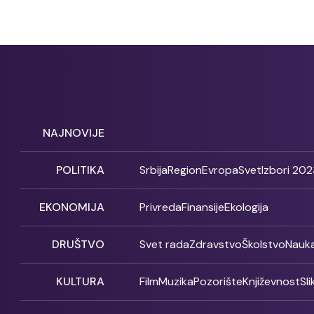
NAJNOVIJE
POLITIKA
Srbija
Region
Evropa
Svet
Izbori 202
EKONOMIJA
Privreda
Finansije
Ekologija
DRUŠTVO
Svet rada
Zdravstvo
Školstvo
Nauk
KULTURA
Film
Muzika
Pozorište
Književnost
Sl