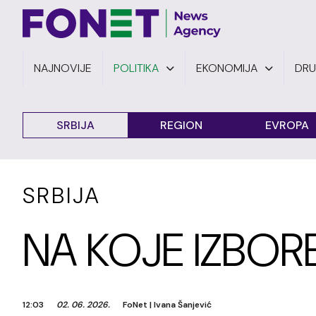
NAJNOVIJE
POLITIKA
EKONOMIJA
DR
SRBIJA
REGION
EVROPA
SRBIJA
NA KOJE IZBORE
12:03
02. 06. 2026.
FoNet
|
Ivana Šanjević