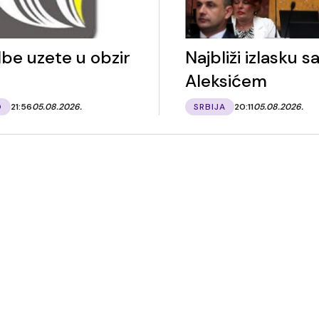
be uzete u obzir
Najbliži izlasku s
Aleksićem
O
21:56
05.08.2026.
SRBIJA
20:11
05.08.2026.