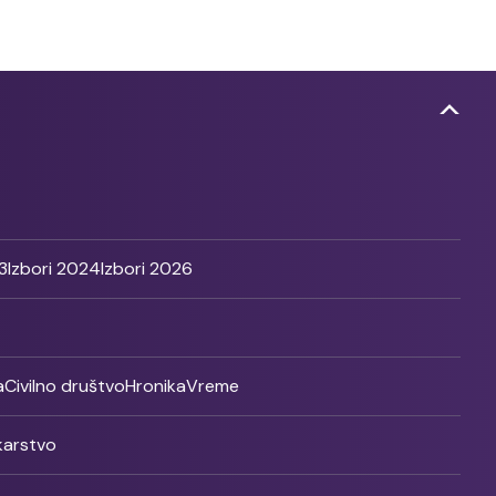
3
Izbori 2024
Izbori 2026
a
Civilno društvo
Hronika
Vreme
ikarstvo