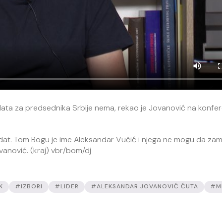
data za predsednika Srbije nema, rekao je Jovanović na konfere
didat. Tom Bogu je ime Aleksandar Vučić i njega ne mogu da za
ovanović. (kraj) vbr/bom/dj
K
#IZBORI
#LIDER
#ALEKSANDAR JOVANOVIĆ ĆUTA
#MI