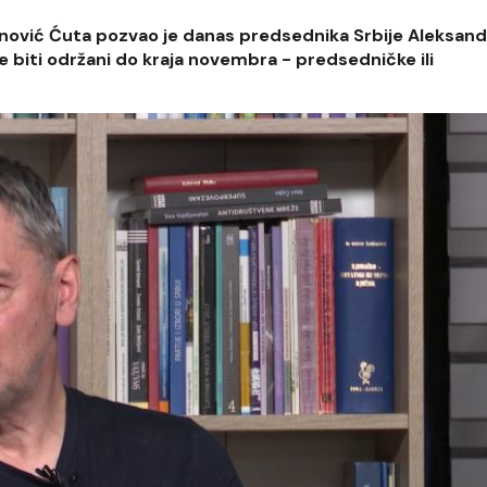
nović Ćuta pozvao je danas predsednika Srbije Aleksand
e biti održani do kraja novembra - predsedničke ili