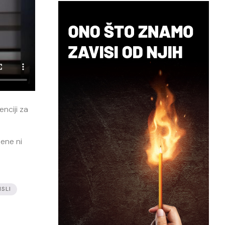
nciji za
mene ni
SLI