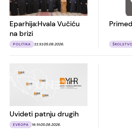
Eparhija:Hvala Vučiću
Primed
na brizi
POLITIKA
22:32
05.08.2026.
ŠKOLSTV
Uvideti patnju drugih
EVROPA
16:51
05.08.2026.