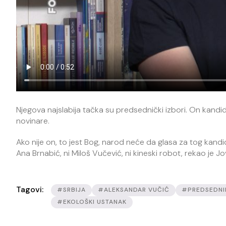
Njegova najslabija tačka su predsednički izbori. On kandi
novinare.
Ako nije on, to jest Bog, narod neće da glasa za tog kan
Ana Brnabić, ni Miloš Vučević, ni kineski robot, rekao je J
Tagovi:
#SRBIJA
#ALEKSANDAR VUČIĆ
#PREDSEDNI
#EKOLOŠKI USTANAK