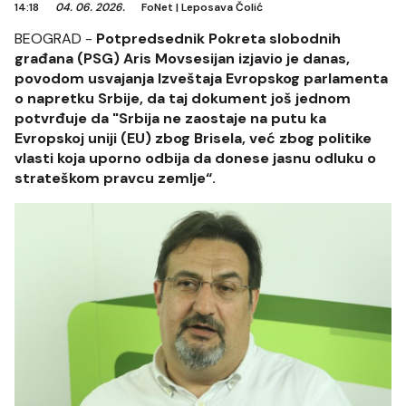
14:18
04. 06. 2026.
FoNet
|
Leposava Čolić
BEOGRAD -
Potpredsednik Pokreta slobodnih
građana (PSG) Aris Movsesijan izjavio je danas,
povodom usvajanja Izveštaja Evropskog parlamenta
o napretku Srbije, da taj dokument još jednom
potvrđuje da "Srbija ne zaostaje na putu ka
Evropskoj uniji (EU) zbog Brisela, već zbog politike
vlasti koja uporno odbija da donese jasnu odluku o
strateškom pravcu zemlje“.