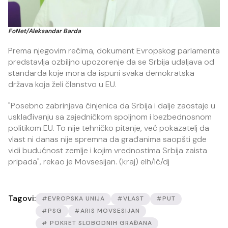
FoNet/Aleksandar Barda
Prema njegovim rečima, dokument Evropskog parlamenta
predstavlja ozbiljno upozorenje da se Srbija udaljava od
standarda koje mora da ispuni svaka demokratska
država koja želi članstvo u EU.
"Posebno zabrinjava činjenica da Srbija i dalje zaostaje u
usklađivanju sa zajedničkom spoljnom i bezbednosnom
politikom EU. To nije tehničko pitanje, već pokazatelj da
vlast ni danas nije spremna da građanima saopšti gde
vidi budućnost zemlje i kojim vrednostima Srbija zaista
pripada", rekao je Movsesijan. (kraj) elh/lč/dj
Tagovi:
#EVROPSKA UNIJA
#VLAST
#PUT
#PSG
#ARIS MOVSESIJAN
# POKRET SLOBODNIH GRAĐANA