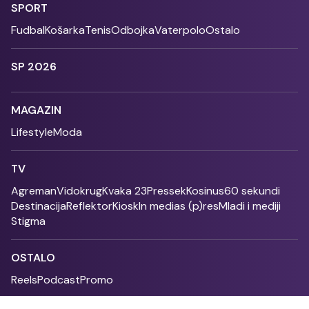
SPORT
Fudbal
Košarka
Tenis
Odbojka
Vaterpolo
Ostalo
SP 2026
MAGAZIN
Lifestyle
Moda
TV
Agreman
Vidokrug
Kvaka 23
Pressek
Kosinus
60 sekundi
Destinacija
Reflektor
Kiosk
In medias (p)res
Mladi i mediji
Stigma
OSTALO
Reels
Podcast
Promo