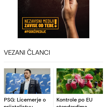
VEZANI ČLANCI
PSG: Licemerje o
Kontrole po EU
prijateljstvu
standardima