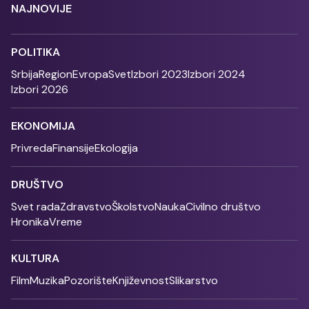
NAJNOVIJE
POLITIKA
Srbija
Region
Evropa
Svet
Izbori 2023
Izbori 2024
Izbori 2026
EKONOMIJA
Privreda
Finansije
Ekologija
DRUŠTVO
Svet rada
Zdravstvo
Školstvo
Nauka
Civilno društvo
Hronika
Vreme
KULTURA
Film
Muzika
Pozorište
Književnost
Slikarstvo