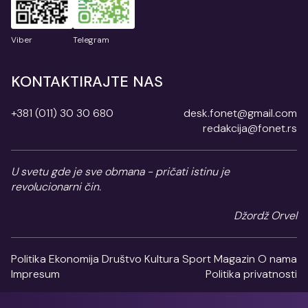
Viber
Telegram
KONTAKTIRAJTE NAS
+381 (011) 30 30 680
desk.fonet@gmail.com
redakcija@fonet.rs
U svetu gde je sve obmana - pričati istinu je
revolucionarni čin.
Džordž Orvel
Politika
Ekonomija
Društvo
Kultura
Sport
Magazin
O nama
Impresum
Politika privatnosti