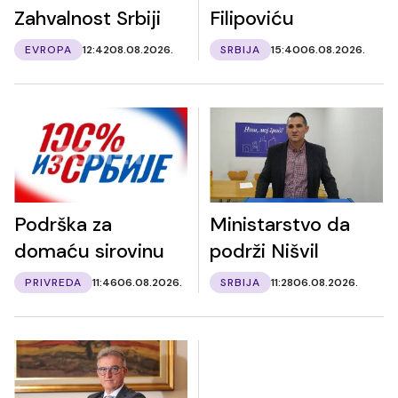
Zahvalnost Srbiji
Filipoviću
EVROPA
12:42
08.08.2026.
SRBIJA
15:40
06.08.2026.
Podrška za
Ministarstvo da
domaću sirovinu
podrži Nišvil
PRIVREDA
11:46
06.08.2026.
SRBIJA
11:28
06.08.2026.