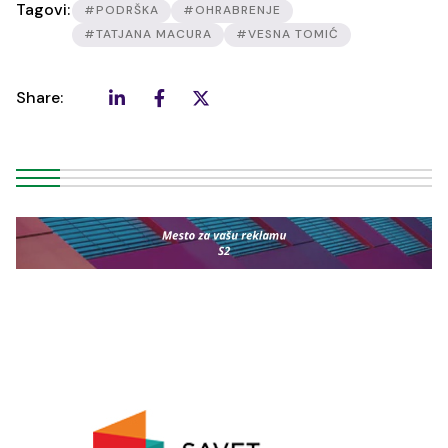
Tagovi:
#PODRŠKA
#OHRABRENJE
#TATJANA MACURA
#VESNA TOMIĆ
Share: