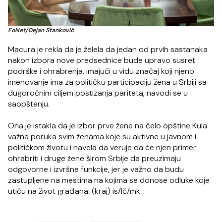
FoNet/Dejan Stanković
Macura je rekla da je želela da jedan od prvih sastanaka
nakon izbora nove predsednice bude upravo susret
podrške i ohrabrenja, imajući u vidu značaj koji njeno
imenovanje ima za političku participaciju žena u Srbiji sa
dugoročnim ciljem postizanja pariteta, navodi se u
saopštenju.
Ona je istakla da je izbor prve žene na čelo opštine Kula
važna poruka svim ženama koje su aktivne u javnom i
političkom životu i navela da veruje da će njen primer
ohrabriti i druge žene širom Srbije da preuzimaju
odgovorne i izvršne funkcije, jer je važno da budu
zastupljene na mestima na kojima se donose odluke koje
utiču na život građana. (kraj) is/lč/mk