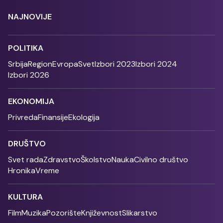
NAJNOVIJE
POLITIKA
Srbija
Region
Evropa
Svet
Izbori 2023
Izbori 2024
Izbori 2026
EKONOMIJA
Privreda
Finansije
Ekologija
DRUŠTVO
Svet rada
Zdravstvo
Školstvo
Nauka
Civilno društvo
Hronika
Vreme
KULTURA
Film
Muzika
Pozorište
Književnost
Slikarstvo