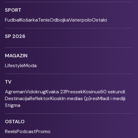
SPORT
Fudbal
Košarka
Tenis
Odbojka
Vaterpolo
Ostalo
SP 2026
MAGAZIN
Lifestyle
Moda
TV
Agreman
Vidokrug
Kvaka 23
Pressek
Kosinus
60 sekundi
Destinacija
Reflektor
Kiosk
In medias (p)res
Mladi i mediji
Stigma
OSTALO
Reels
Podcast
Promo