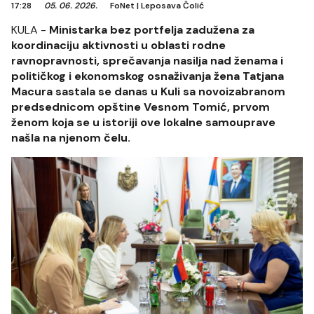
17:28
05. 06. 2026.
FoNet
|
Leposava Čolić
KULA -
Ministarka bez portfelja zadužena za
koordinaciju aktivnosti u oblasti rodne
ravnopravnosti, sprečavanja nasilja nad ženama i
političkog i ekonomskog osnaživanja žena Tatjana
Macura sastala se danas u Kuli sa novoizabranom
predsednicom opštine Vesnom Tomić, prvom
ženom koja se u istoriji ove lokalne samouprave
našla na njenom čelu.