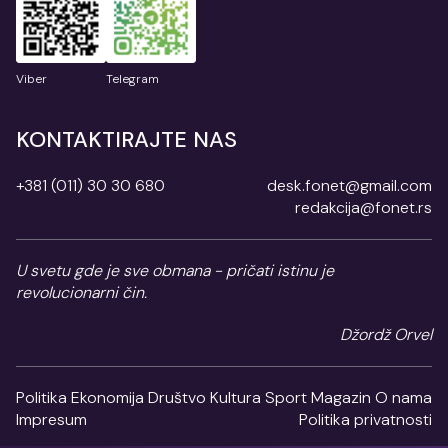
Viber
Telegram
KONTAKTIRAJTE NAS
+381 (011) 30 30 680
desk.fonet@gmail.com
redakcija@fonet.rs
U svetu gde je sve obmana - pričati istinu je
revolucionarni čin.
Džordž Orvel
Politika
Ekonomija
Društvo
Kultura
Sport
Magazin
O nama
Impresum
Politika privatnosti