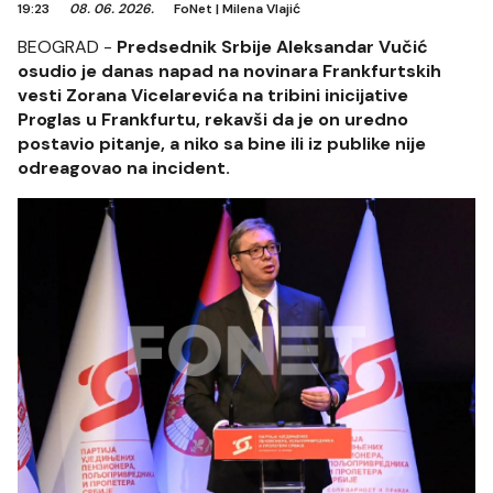
19:23
08. 06. 2026.
FoNet
|
Milena Vlajić
BEOGRAD -
Predsednik Srbije Aleksandar Vučić
osudio je danas napad na novinara Frankfurtskih
vesti Zorana Vicelarevića na tribini inicijative
Proglas u Frankfurtu, rekavši da je on uredno
postavio pitanje, a niko sa bine ili iz publike nije
odreagovao na incident.