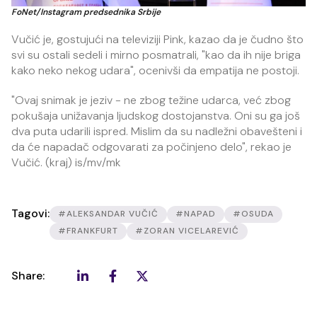
FoNet/Instagram predsednika Srbije
Vučić je, gostujući na televiziji Pink, kazao da je čudno što
svi su ostali sedeli i mirno posmatrali, "kao da ih nije briga
kako neko nekog udara", ocenivši da empatija ne postoji.
"Ovaj snimak je jeziv - ne zbog težine udarca, već zbog
pokušaja unižavanja ljudskog dostojanstva. Oni su ga još
dva puta udarili ispred. Mislim da su nadležni obavešteni i
da će napadač odgovarati za počinjeno delo", rekao je
Vučić. (kraj) is/mv/mk
Tagovi:
#ALEKSANDAR VUČIĆ
#NAPAD
#OSUDA
#FRANKFURT
#ZORAN VICELAREVIĆ
Share: