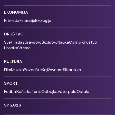
EKONOMIJA
Privreda
Finansije
Ekologija
DRUŠTVO
Svet rada
Zdravstvo
Školstvo
Nauka
Civilno društvo
Hronika
Vreme
KULTURA
Film
Muzika
Pozorište
Književnost
Slikarstvo
SPORT
Fudbal
Košarka
Tenis
Odbojka
Vaterpolo
Ostalo
SP 2026