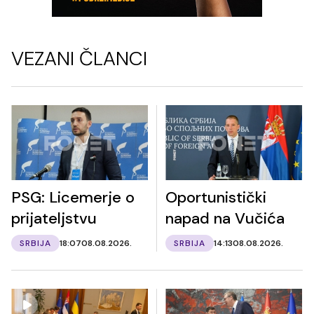
VEZANI ČLANCI
PSG: Licemerje o
Oportunistički
prijateljstvu
napad na Vučića
SRBIJA
18:07
08.08.2026.
SRBIJA
14:13
08.08.2026.