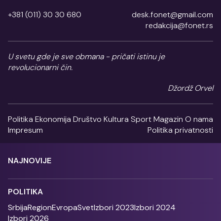
+381 (011) 30 30 680
desk.fonet@gmail.com
redakcija@fonet.rs
U svetu gde je sve obmana - pričati istinu je
revolucionarni čin.
Džordž Orvel
Politika
Ekonomija
Društvo
Kultura
Sport
Magazin
O nama
Impresum
Politika privatnosti
NAJNOVIJE
POLITIKA
Srbija
Region
Evropa
Svet
Izbori 2023
Izbori 2024
Izbori 2026