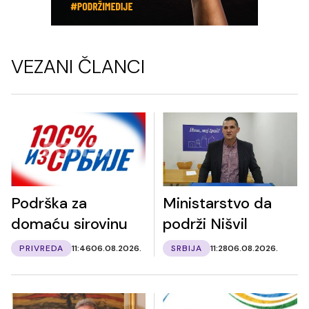
VEZANI ČLANCI
Podrška za
Ministarstvo da
domaću sirovinu
podrži Nišvil
PRIVREDA
11:46
06.08.2026.
SRBIJA
11:28
06.08.2026.