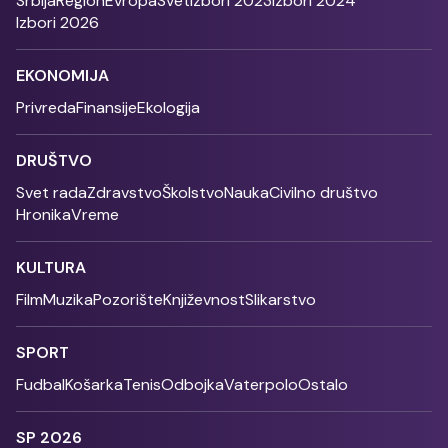
Srbija
Region
Evropa
Svet
Izbori 2023
Izbori 2024
Izbori 2026
EKONOMIJA
Privreda
Finansije
Ekologija
DRUŠTVO
Svet rada
Zdravstvo
Školstvo
Nauka
Civilno društvo
Hronika
Vreme
KULTURA
Film
Muzika
Pozorište
Književnost
Slikarstvo
SPORT
Fudbal
Košarka
Tenis
Odbojka
Vaterpolo
Ostalo
SP 2026