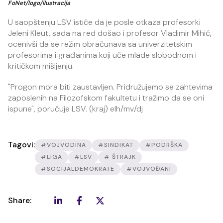
FoNet/logo/ilustracija
U saopštenju LSV ističe da je posle otkaza profesorki
Jeleni Kleut, sada na red došao i profesor Vladimir Mihić,
ocenivši da se režim obračunava sa univerzitetskim
profesorima i građanima koji uče mlade slobodnom i
kritičkom mišljenju.
"Progon mora biti zaustavljen. Pridružujemo se zahtevima
zaposlenih na Filozofskom fakultetu i tražimo da se oni
ispune", poručuje LSV. (kraj) elh/mv/dj
Tagovi:
#VOJVODINA
#SINDIKAT
#PODRŠKA
#LIGA
#LSV
# ŠTRAJK
#SOCIJALDEMOKRATE
#VOJVOĐANI
Share: