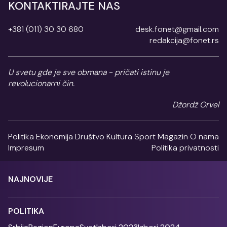
KONTAKTIRAJTE NAS
+381 (011) 30 30 680
desk.fonet@gmail.com
redakcija@fonet.rs
U svetu gde je sve obmana - pričati istinu je
revolucionarni čin.
Džordž Orvel
Politika
Ekonomija
Društvo
Kultura
Sport
Magazin
O nama
Impresum
Politika privatnosti
NAJNOVIJE
POLITIKA