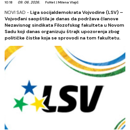
10:18
09. 06. 2026.
FoNet
|
Milena Vlajić
NOVI SAD -
Liga socijaldemokrata Vojvodine (LSV) –
Vojvođani saopštila je danas da podržava članove
Nezavisnog sindikata Filozofskog fakulteta u Novom
Sadu koji danas organizuju štrajk upozorenja zbog
političke čistke koja se sprovodi na tom fakultetu.