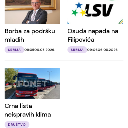
Borba za podršku
Osuda napada na
mladih
Filipovića
SRBIJA
09:35
06.08.2026.
SRBIJA
09:06
06.08.2026.
Crna lista
neispravih klima
DRUŠTVO