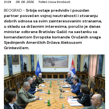
21:08
09. 06. 2026.
FoNet
|
Ivica Strnčević
BEOGRAD -
Srbija ostaje predvidiv i pouzdan
partner posvećen vojnoj neutralnosti i stvaranju
dobrih odnosa sa svim zainteresovanim stranama,
u skladu sa državnim interesima, poručio je danas
ministar odbrane Bratislav Gašić na sastanku sa
komandantom Evropske komande Oružanih snaga
Sjedinjenih Američkih Država Aleksusom
Grinkevičem.