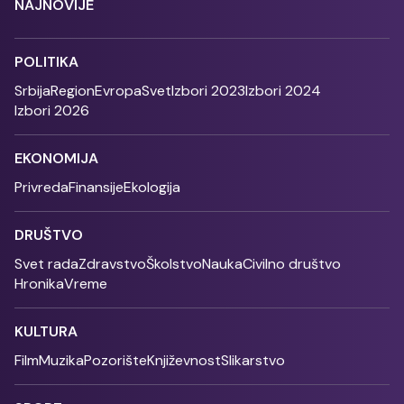
NAJNOVIJE
POLITIKA
Srbija
Region
Evropa
Svet
Izbori 2023
Izbori 2024
Izbori 2026
EKONOMIJA
Privreda
Finansije
Ekologija
DRUŠTVO
Svet rada
Zdravstvo
Školstvo
Nauka
Civilno društvo
Hronika
Vreme
KULTURA
Film
Muzika
Pozorište
Književnost
Slikarstvo