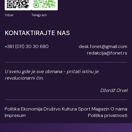
Viber
Telegram
KONTAKTIRAJTE NAS
+381 (011) 30 30 680
desk.fonet@gmail.com
redakcija@fonet.rs
U svetu gde je sve obmana - pričati istinu je
revolucionarni čin.
Džordž Orvel
Politika
Ekonomija
Društvo
Kultura
Sport
Magazin
O nama
Impresum
Politika privatnosti