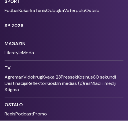
SPORT
Fudbal
Košarka
Tenis
Odbojka
Vaterpolo
Ostalo
SP 2026
MAGAZIN
Lifestyle
Moda
TV
Agreman
Vidokrug
Kvaka 23
Pressek
Kosinus
60 sekundi
Destinacija
Reflektor
Kiosk
In medias (p)res
Mladi i mediji
Stigma
OSTALO
Reels
Podcast
Promo