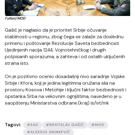
FoNet/MOD
Gašić je naglasio da je prioritet Srbije očuvanje
stabilnosti u regionu, zbog čega se zalaže za doslednu
primenu i poštovanje Rezolucije Saveta bezbednosti
Ujedinjenih nacija 1244, Vojnotehničkog i drugih
potpisanih sporazuma, a zahteva i od ostalih uključenih
strana isto.
On je pozitivno ocenio dosadašnji nivo saradnje Vojske
Srbije i Kfora, koji je jedina legitimna oružana sila na
prostoru Kosova i Metohije i ključni faktor bezbednosti i
opstanka Srba na vekovnim ognjištima, navedeno je u
saopštenju Ministarstva odbrane.(kraj) is/ivt/mk
Tagovi:
#SAD
#BRATISLAV GAŠIĆ
#MOD
#ALEKSUS GRINKEVIČ