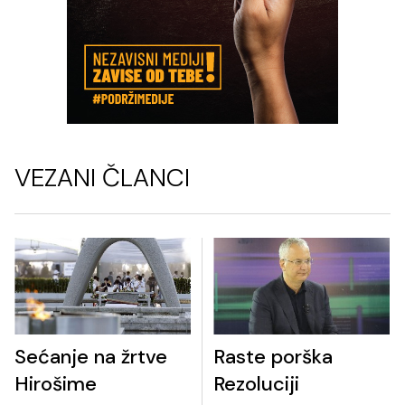
VEZANI ČLANCI
Sećanje na žrtve
Raste porška
Hirošime
Rezoluciji