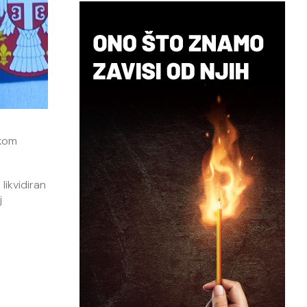
ikom
likvidiran
j