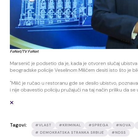
FoNet/TV FoNet
Marsenić je podsetio da je, kada je otvoren slučaj ubistv
beogradske policije Veselinom Milićem desiti isto što je bil
"Milić je ručao u restoranu gde se desilo ubistvo, poznavao
i nije obavestio policiju pružajući na taj način priliku da se
Tagovi:
#VLAST
#KRIMINAL
#SPREGA
#NOVA
# DEMOKRATSKA STRANKA SRBIJE
#NDSS