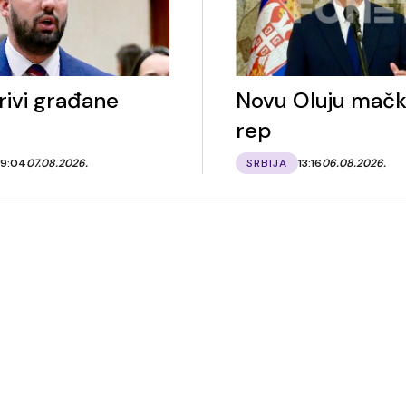
rivi građane
Novu Oluju mačk
rep
9:04
07.08.2026.
SRBIJA
13:16
06.08.2026.