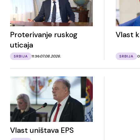
Proterivanje ruskog
Vlast k
uticaja
SRBIJA
11:36
07.08.2026.
SRBIJA
0
Vlast uništava EPS