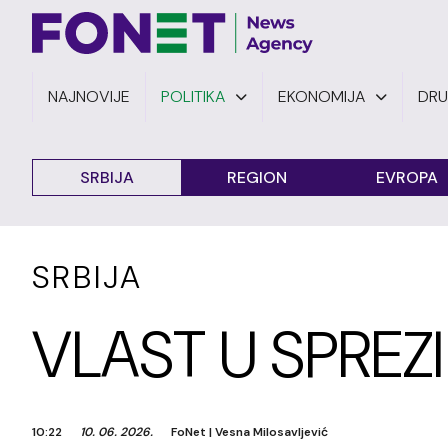
NAJNOVIJE
POLITIKA
EKONOMIJA
DR
SRBIJA
REGION
EVROPA
SRBIJA
VLAST U SPREZ
10:22
10. 06. 2026.
FoNet
|
Vesna Milosavljević