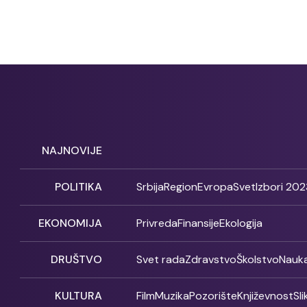
NAJNOVIJE
POLITIKA
Srbija
Region
Evropa
Svet
Izbori 202
EKONOMIJA
Privreda
Finansije
Ekologija
DRUŠTVO
Svet rada
Zdravstvo
Školstvo
Nauk
KULTURA
Film
Muzika
Pozorište
Književnost
Sl