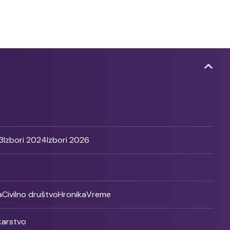
3
Izbori 2024
Izbori 2026
a
Civilno društvo
Hronika
Vreme
ikarstvo