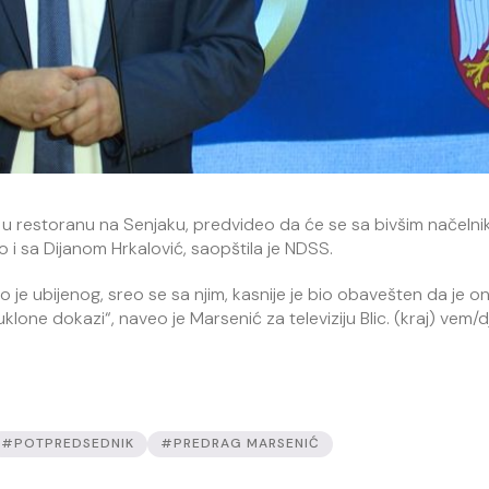
a u restoranu na Senjaku, predvideo da će se sa bivšim načeln
o i sa Dijanom Hrkalović, saopštila je NDSS.
 je ubijenog, sreo se sa njim, kasnije je bio obavešten da je on 
 uklone dokazi“, naveo je Marsenić za televiziju Blic. (kraj) vem/d
#POTPREDSEDNIK
#PREDRAG MARSENIĆ