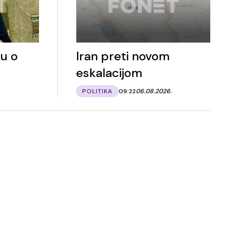
u o
Iran preti novom
eskalacijom
POLITIKA
09:22
06.08.2026.