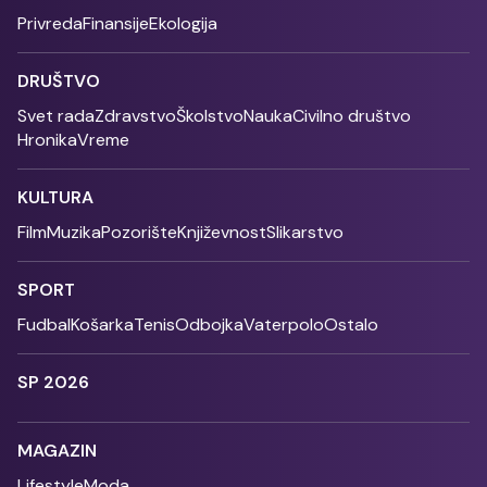
Privreda
Finansije
Ekologija
DRUŠTVO
Svet rada
Zdravstvo
Školstvo
Nauka
Civilno društvo
Hronika
Vreme
KULTURA
Film
Muzika
Pozorište
Književnost
Slikarstvo
SPORT
Fudbal
Košarka
Tenis
Odbojka
Vaterpolo
Ostalo
SP 2026
MAGAZIN
Lifestyle
Moda