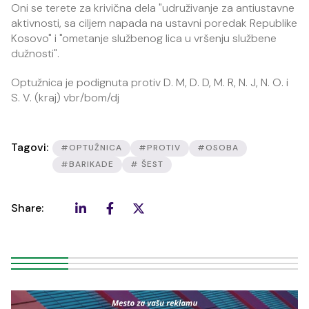
Oni se terete za krivična dela "udruživanje za antiustavne
aktivnosti, sa ciljem napada na ustavni poredak Republike
Kosovo" i "ometanje službenog lica u vršenju službene
dužnosti".
Optužnica je podignuta protiv D. M, D. D, M. R, N. J, N. O. i
S. V. (kraj) vbr/bom/dj
Tagovi:
#OPTUŽNICA
#PROTIV
#OSOBA
#BARIKADE
# ŠEST
Share: