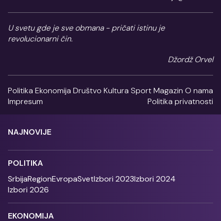
U svetu gde je sve obmana - pričati istinu je
revolucionarni čin.
Džordž Orvel
Politika
Ekonomija
Društvo
Kultura
Sport
Magazin
O nama
Impresum
Politika privatnosti
NAJNOVIJE
POLITIKA
Srbija
Region
Evropa
Svet
Izbori 2023
Izbori 2024
Izbori 2026
EKONOMIJA