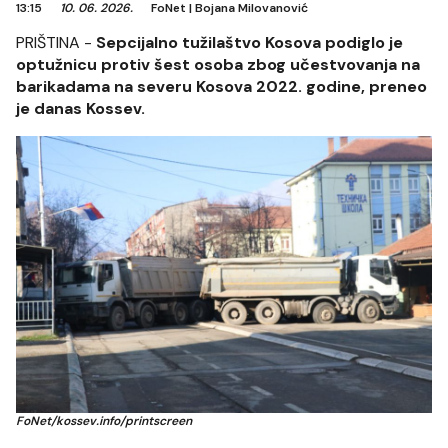
13:15
10. 06. 2026.
FoNet
|
Bojana Milovanović
PRIŠTINA -
Sepcijalno tužilaštvo Kosova podiglo je
optužnicu protiv šest osoba zbog učestvovanja na
barikadama na severu Kosova 2022. godine, preneo
je danas Kossev.
FoNet/kossev.info/printscreen