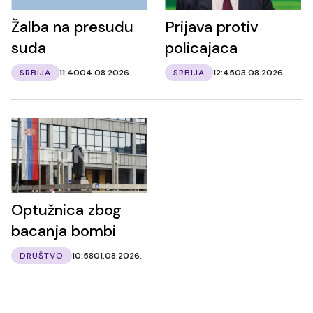
Žalba na presudu
Prijava protiv
suda
policajaca
SRBIJA
11:40
04.08.2026.
SRBIJA
12:45
03.08.2026.
Optužnica zbog
bacanja bombi
DRUŠTVO
10:58
01.08.2026.