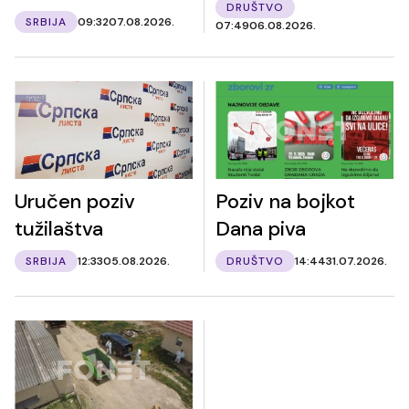
DRUŠTVO
SRBIJA
09:32
07.08.2026.
07:49
06.08.2026.
Uručen poziv
Poziv na bojkot
tužilaštva
Dana piva
SRBIJA
12:33
05.08.2026.
DRUŠTVO
14:44
31.07.2026.