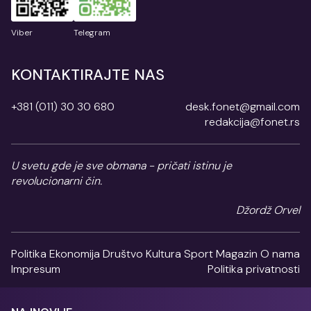
Viber
Telegram
KONTAKTIRAJTE NAS
+381 (011) 30 30 680
desk.fonet@gmail.com
redakcija@fonet.rs
U svetu gde je sve obmana - pričati istinu je
revolucionarni čin.
Džordž Orvel
Politika
Ekonomija
Društvo
Kultura
Sport
Magazin
O nama
Impresum
Politika privatnosti