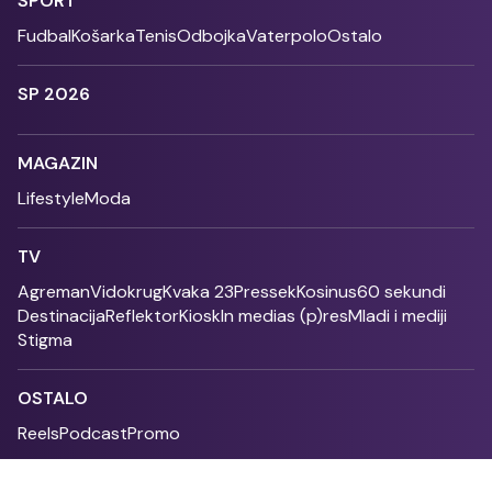
SPORT
Fudbal
Košarka
Tenis
Odbojka
Vaterpolo
Ostalo
SP 2026
MAGAZIN
Lifestyle
Moda
TV
Agreman
Vidokrug
Kvaka 23
Pressek
Kosinus
60 sekundi
Destinacija
Reflektor
Kiosk
In medias (p)res
Mladi i mediji
Stigma
OSTALO
Reels
Podcast
Promo
Fonet - 2004 - 2026 - All rights reserved