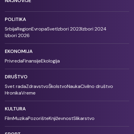
NAJNOVIJE
POLITIKA
Srbija
Region
Evropa
Svet
Izbori 2023
Izbori 2024
Izbori 2026
EKONOMIJA
Privreda
Finansije
Ekologija
DRUŠTVO
Svet rada
Zdravstvo
Školstvo
Nauka
Civilno društvo
Hronika
Vreme
KULTURA
Film
Muzika
Pozorište
Književnost
Slikarstvo