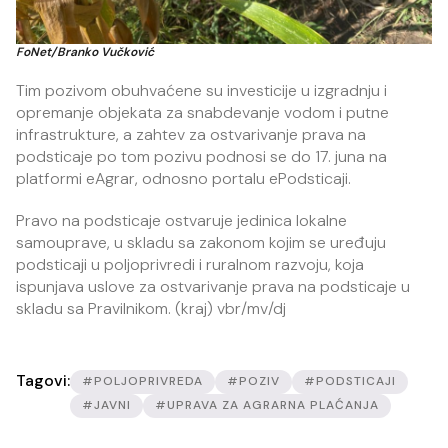
FoNet/Branko Vučković
Tim pozivom obuhvaćene su investicije u izgradnju i
opremanje objekata za snabdevanje vodom i putne
infrastrukture, a zahtev za ostvarivanje prava na
podsticaje po tom pozivu podnosi se do 17. juna na
platformi eAgrar, odnosno portalu ePodsticaji.
Pravo na podsticaje ostvaruje jedinica lokalne
samouprave, u skladu sa zakonom kojim se uređuju
podsticaji u poljoprivredi i ruralnom razvoju, koja
ispunjava uslove za ostvarivanje prava na podsticaje u
skladu sa Pravilnikom. (kraj) vbr/mv/dj
Tagovi:
#POLJOPRIVREDA
#POZIV
#PODSTICAJI
#JAVNI
#UPRAVA ZA AGRARNA PLAĆANJA