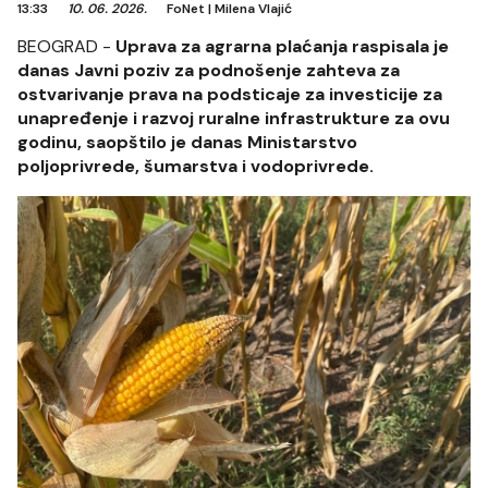
13:33
10. 06. 2026.
FoNet
|
Milena Vlajić
BEOGRAD -
Uprava za agrarna plaćanja raspisala je
danas Javni poziv za podnošenje zahteva za
ostvarivanje prava na podsticaje za investicije za
unapređenje i razvoj ruralne infrastrukture za ovu
godinu, saopštilo je danas Ministarstvo
poljoprivrede, šumarstva i vodoprivrede.