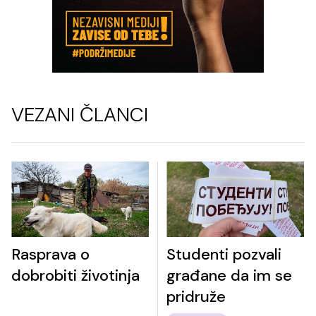
VEZANI ČLANCI
Rasprava o
Studenti pozvali
dobrobiti životinja
građane da im se
pridruže