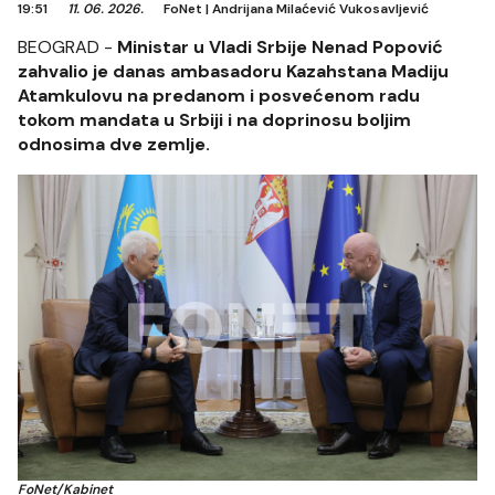
19:51
11. 06. 2026.
FoNet
|
Andrijana Milaćević Vukosavljević
BEOGRAD -
Ministar u Vladi Srbije Nenad Popović
zahvalio je danas ambasadoru Kazahstana Madiju
Atamkulovu na predanom i posvećenom radu
tokom mandata u Srbiji i na doprinosu boljim
odnosima dve zemlje.
FoNet/Kabinet