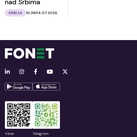
nad Srbima
SRBIJA
10:39
04.07.2026.
Viber
Telegram