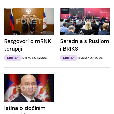
Razgovori o mRNK
Saradnja s Rusijom
terapiji
i BRIKS
SRBIJA
12:57
08.07.2026.
SRBIJA
13:33
07.07.2026.
Istina o zločinim