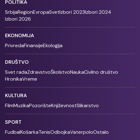
POLITIKA
Srbija
Region
Evropa
Svet
Izbori 2023
Izbori 2024
Izbori 2026
EKONOMIJA
Privreda
Finansije
Ekologija
DRUŠTVO
Svet rada
Zdravstvo
Školstvo
Nauka
Civilno društvo
Hronika
Vreme
KULTURA
Film
Muzika
Pozorište
Književnost
Slikarstvo
SPORT
Fudbal
Košarka
Tenis
Odbojka
Vaterpolo
Ostalo