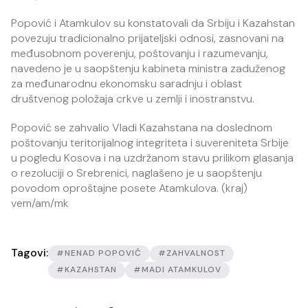
Popović i Atamkulov su konstatovali da Srbiju i Kazahstan
povezuju tradicionalno prijateljski odnosi, zasnovani na
međusobnom poverenju, poštovanju i razumevanju,
navedeno je u saopštenju kabineta ministra zaduženog
za međunarodnu ekonomsku saradnju i oblast
društvenog položaja crkve u zemlji i inostranstvu.
Popović se zahvalio Vladi Kazahstana na doslednom
poštovanju teritorijalnog integriteta i suvereniteta Srbije
u pogledu Kosova i na uzdržanom stavu prilikom glasanja
o rezoluciji o Srebrenici, naglašeno je u saopštenju
povodom oproštajne posete Atamkulova. (kraj)
vem/am/mk
Tagovi:
#NENAD POPOVIĆ
#ZAHVALNOST
#KAZAHSTAN
#MADI ATAMKULOV