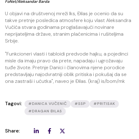
FoNet/Aleksandar Barda
U objavi na društvenoj mreži Iks, Đilas je ocenio da su
takve pretnje posledica atmosfere koju vlast Aleksandra
Vučića stvara godinama proglašavajući novinare
neprijateljima države, stranim plaćenicima i rušiteljima
Srbije.
"Funkcioneri vlasti i tabloidi predvode hajku, a pojedinci
misle da imaju pravo da prete, napadaju i ugrožavaju
tuđe živote. Pretnje Danici i članovima njene porodice
predstavljaju najodvratniji oblik pritiska i pokušaj da se
ona zastraši i ućutka", naveo je Đilas. (kraj) is/bom/mk
Tagovi:
#DANICA VUČENIĆ
#SSP
#PRITISAK
#DRAGAN ĐILAS
Share: