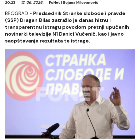
20:23
12. 06. 2026.
FoNet
|
Bojana Milovanović
BEOGRAD -
Predsednik Stranke slobode i pravde
(SSP) Dragan Đilas zatražio je danas hitnu i
transparentnu istragu povodom pretnji upućenih
novinarki televizije N1 Danici Vučenić, kao i javno
saopštavanje rezultata te istrage.