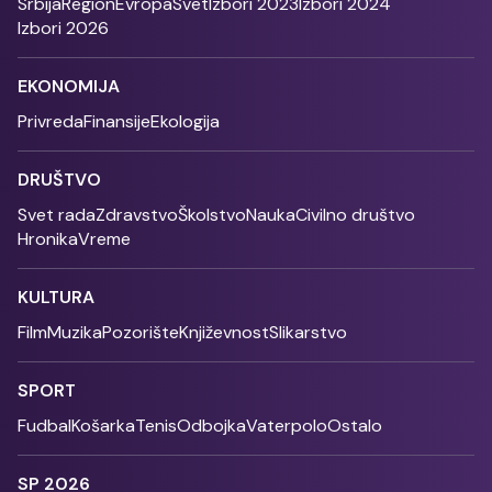
Srbija
Region
Evropa
Svet
Izbori 2023
Izbori 2024
Izbori 2026
EKONOMIJA
Privreda
Finansije
Ekologija
DRUŠTVO
Svet rada
Zdravstvo
Školstvo
Nauka
Civilno društvo
Hronika
Vreme
KULTURA
Film
Muzika
Pozorište
Književnost
Slikarstvo
SPORT
Fudbal
Košarka
Tenis
Odbojka
Vaterpolo
Ostalo
SP 2026