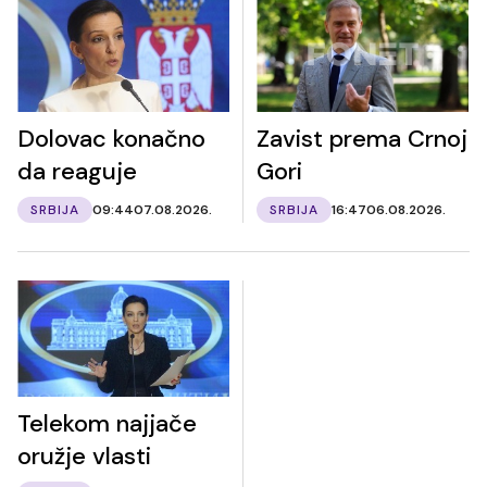
Dolovac konačno
Zavist prema Crnoj
da reaguje
Gori
SRBIJA
09:44
07.08.2026.
SRBIJA
16:47
06.08.2026.
Telekom najjače
oružje vlasti