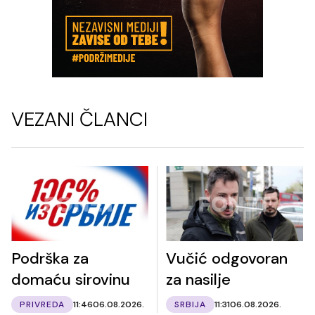
VEZANI ČLANCI
Podrška za
Vučić odgovoran
domaću sirovinu
za nasilje
PRIVREDA
11:46
06.08.2026.
SRBIJA
11:31
06.08.2026.