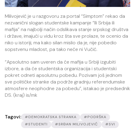
Milivojević je u razgovoru za portal “Simptom” rekao da
nezvanični slogan studentske kampanje “Ili Srbija ili
mafija” na najbolji način odslikava stanje srpskog društva
i države, imajući u vidu kroz šta sve prolaze, te ocenio da
niko u istoriji, ma kako silan mislio da je, nije pobedio
sopstvenu mladost, pa tako neće ni Vučić.
“Apsolutno sam uveren da će mafija u Srbiji izgubiti
izbore, a da će studentska organizacija i studentski
pokret odneti apsolutnu pobedu. Pozivam još jednom
sve političke stranke da podrže gradnju referendumske
atmosfere neophodne za pobedu”, istakao je predsednik
DS. (kraj) is/mk
Tagovi:
#DEMOKRATSKA STRANKA
#PODRŠKA
#STUDENTI
#SRĐAN MILIVOJEVIĆ
#SVI