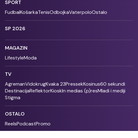
SPORT
Fudbal
Košarka
Tenis
Odbojka
Vaterpolo
Ostalo
SP 2026
MAGAZIN
Lifestyle
Moda
TV
Agreman
Vidokrug
Kvaka 23
Pressek
Kosinus
60 sekundi
Destinacija
Reflektor
Kiosk
In medias (p)res
Mladi i mediji
Stigma
OSTALO
Reels
Podcast
Promo