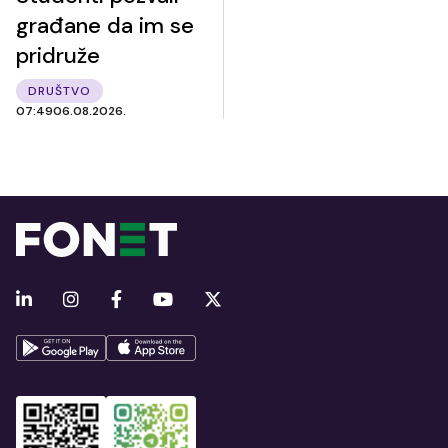
građane da im se
pridruže
DRUŠTVO
07:49
06.08.2026.