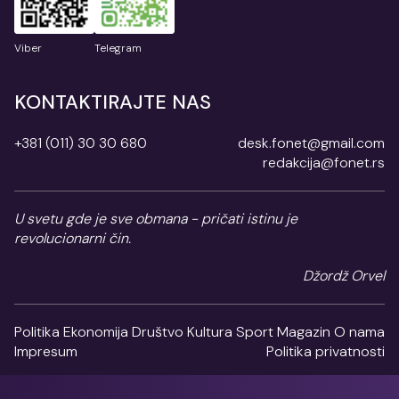
Viber
Telegram
KONTAKTIRAJTE NAS
+381 (011) 30 30 680
desk.fonet@gmail.com
redakcija@fonet.rs
U svetu gde je sve obmana - pričati istinu je
revolucionarni čin.
Džordž Orvel
Politika
Ekonomija
Društvo
Kultura
Sport
Magazin
O nama
Impresum
Politika privatnosti