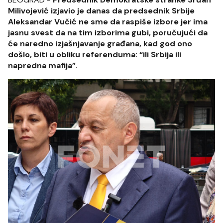
Milivojević izjavio je danas da predsednik Srbije
Aleksandar Vučić ne sme da raspiše izbore jer ima
jasnu svest da na tim izborima gubi, poručujući da
će naredno izjašnjavanje građana, kad god ono
došlo, biti u obliku referenduma: “ili Srbija ili
napredna mafija”.