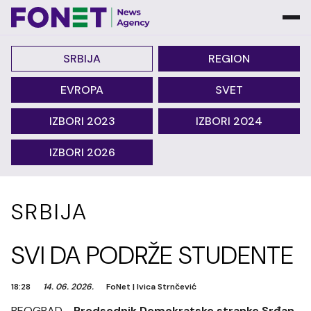
SRBIJA
REGION
EVROPA
SVET
IZBORI 2023
IZBORI 2024
IZBORI 2026
SRBIJA
SVI DA PODRŽE STUDENTE
18:28
14. 06. 2026.
FoNet
|
Ivica Strnčević
BEOGRAD -
Predsednik Demokratske stranke Srđan