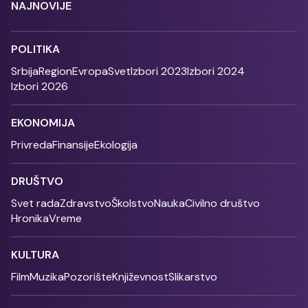
NAJNOVIJE
POLITIKA
Srbija
Region
Evropa
Svet
Izbori 2023
Izbori 2024
Izbori 2026
EKONOMIJA
Privreda
Finansije
Ekologija
DRUŠTVO
Svet rada
Zdravstvo
Školstvo
Nauka
Civilno društvo
Hronika
Vreme
KULTURA
Film
Muzika
Pozorište
Književnost
Slikarstvo