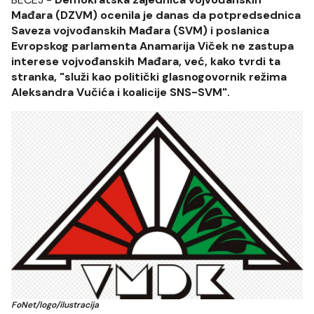
Mađara (DZVM) ocenila je danas da potpredsednica
Saveza vojvođanskih Mađara (SVM) i poslanica
Evropskog parlamenta Anamarija Viček ne zastupa
interese vojvođanskih Mađara, već, kako tvrdi ta
stranka, "služi kao politički glasnogovornik režima
Aleksandra Vučića i koalicije SNS-SVM".
FoNet/logo/ilustracija