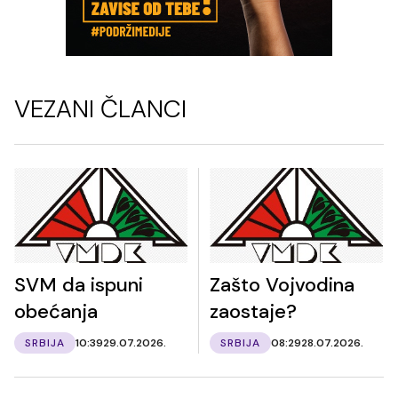
VEZANI ČLANCI
SVM da ispuni
Zašto Vojvodina
obećanja
zaostaje?
SRBIJA
10:39
29.07.2026.
SRBIJA
08:29
28.07.2026.