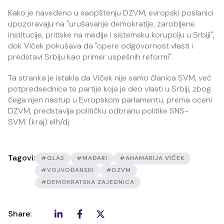
Kako je navedeno u saopštenju DZVM, evropski poslanici
upozoravaju na "urušavanje demokratije, zarobljene
institucije, pritiske na medije i sistemsku korupciju u Srbiji",
dok Viček pokušava da "opere odgovornost vlasti i
predstavi Srbiju kao primer uspešnih reformi".
Ta stranka je istakla da Viček nije samo članica SVM, već
potpredsednica te partije koja je deo vlasti u Srbiji, zbog
čega njen nastup u Evropskom parlamentu, prema oceni
DZVM, predstavlja političku odbranu politike SNS-
SVM. (kraj) elh/dj
Tagovi:
#GLAS
#MAĐARI
#ANAMARIJA VIČEK
#VOJVOĐANSKI
#DZVM
#DEMOKRATSKA ZAJEDNICA
Share: