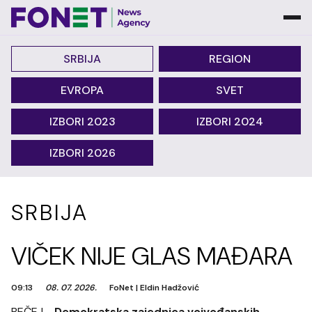
SRBIJA
REGION
EVROPA
SVET
IZBORI 2023
IZBORI 2024
IZBORI 2026
SRBIJA
VIČEK NIJE GLAS MAĐARA
09:13
08. 07. 2026.
FoNet
|
Eldin Hadžović
BEČEJ -
Demokratska zajednica vojvođanskih