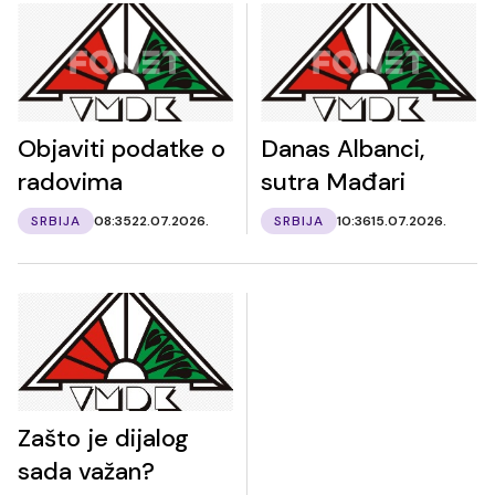
Objaviti podatke o
Danas Albanci,
radovima
sutra Mađari
SRBIJA
08:35
22.07.2026.
SRBIJA
10:36
15.07.2026.
Zašto je dijalog
sada važan?