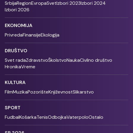
Srbija
Region
Evropa
Svet
Izbori 2023
Izbori 2024
Izbori 2026
EKONOMIJA
Privreda
Finansije
Ekologija
DRUŠTVO
Svet rada
Zdravstvo
Školstvo
Nauka
Civilno društvo
Hronika
Vreme
KULTURA
Film
Muzika
Pozorište
Književnost
Slikarstvo
SPORT
Fudbal
Košarka
Tenis
Odbojka
Vaterpolo
Ostalo
SP 2026