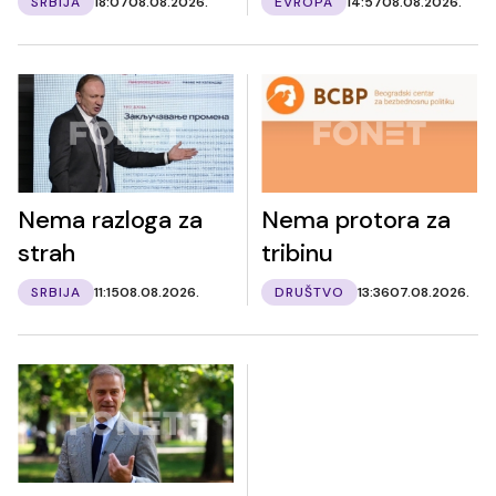
SRBIJA
18:07
08.08.2026.
EVROPA
14:57
08.08.2026.
Nema razloga za
Nema protora za
strah
tribinu
SRBIJA
11:15
08.08.2026.
DRUŠTVO
13:36
07.08.2026.