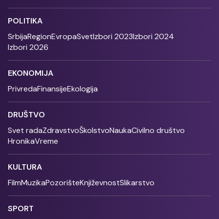
POLITIKA
Srbija
Region
Evropa
Svet
Izbori 2023
Izbori 2024
Izbori 2026
EKONOMIJA
Privreda
Finansije
Ekologija
DRUŠTVO
Svet rada
Zdravstvo
Školstvo
Nauka
Civilno društvo
Hronika
Vreme
KULTURA
Film
Muzika
Pozorište
Književnost
Slikarstvo
SPORT