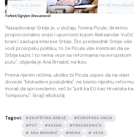
FoNet/Ognjen Stevanović
"Nazadovanje Srbije je, u slučaju Tonina Picule, direktno
proporcionalno snazi i upornosti kojom Aleksandar Vučić
brani i zastupa interese Srbije. Što predsednik Srbije više
vodi prosrpsku politiku, to će Picula više insistirati da se
Srbija kazni. I to nema veze sa reformama na evropskom
putu", objavila je Ana Brnabić na Iksu.
Prema njenim rečima, ukoliko bi Picula uspeo da na vlast
dovede "blokadere poslušnike", ne bismo nijednu reformu
morali da sprovedemo, već bi "jurili ka EU kao Hrvatska ka
Tompsonu". (kraj) elh/ks/dj
Tagovi:
#SKUPŠTINA SRBIJE
#EVROPSKA UNIJA
#PUT
#KAZNA
#PREDSEDNICA
# ANA BRNABIĆ
#NEMA
# VEZA