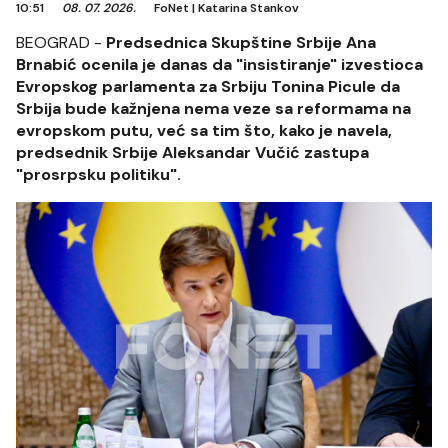
10:51
08. 07. 2026.
FoNet
|
Katarina Stankov
BEOGRAD -
Predsednica Skupštine Srbije Ana
Brnabić ocenila je danas da "insistiranje" izvestioca
Evropskog parlamenta za Srbiju Tonina Picule da
Srbija bude kažnjena nema veze sa reformama na
evropskom putu, već sa tim što, kako je navela,
predsednik Srbije Aleksandar Vučić zastupa
"prosrpsku politiku".