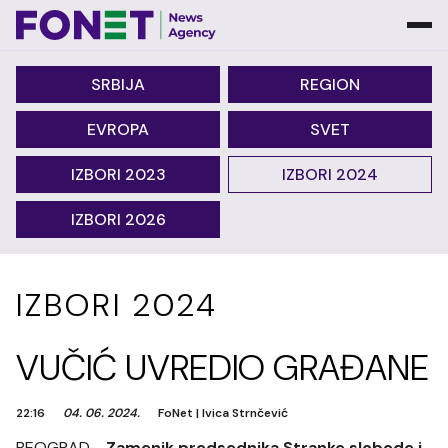
SRBIJA
REGION
EVROPA
SVET
IZBORI 2023
IZBORI 2024
IZBORI 2026
IZBORI 2024
VUČIĆ UVREDIO GRAĐANE
22:16
04. 06. 2024.
FoNet
|
Ivica Strnčević
BEOGRAD -
Zamenik predsednika Stranke slobode i