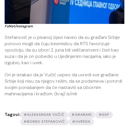
FoNet/instagram
Stefanović je u pisanoj izjavi naveo da su građani Srbije
ponovo mogli da čuju besmislicu da RTS favorizuje
opoziciju, da su izbori 2. juna bili veličanstveni i čisti kao
suza i da je on pobedio u Ujedinjenim nacijama, iako je
izgubio, kao i uvek.
On je istakao da je Vučić uspeo da uvredi sve građane
Srbije koji nisu za njegov režim, da se podsmeva i potvrdi
svojim ponašanjem da će nastaviti sa izbornim
mahinacijama i krađom. (kraj) is/mk
Tagovi:
#ALEKSANDAR VUČIĆ
#GRAĐANI
#SSP
#BORKO STEFANOVIĆ
#UVREDA