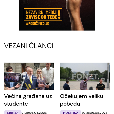
VEZANI ČLANCI
Većina građana uz
Očekujem veliku
studente
pobedu
SRBIJA
21:39
06.08.2026.
POLITIKA
20:28
06.08.2026.