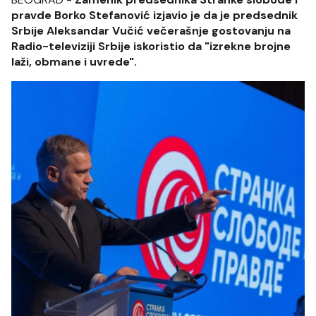
pravde Borko Stefanović izjavio je da je predsednik
Srbije Aleksandar Vučić večerašnje gostovanju na
Radio-televiziji Srbije iskoristio da "izrekne brojne
laži, obmane i uvrede".