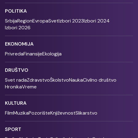
POLITIKA
Srbija
Region
Evropa
Svet
Izbori 2023
Izbori 2024
Izbori 2026
EKONOMIJA
Privreda
Finansije
Ekologija
DRUŠTVO
Svet rada
Zdravstvo
Školstvo
Nauka
Civilno društvo
Hronika
Vreme
KULTURA
Film
Muzika
Pozorište
Književnost
Slikarstvo
SPORT