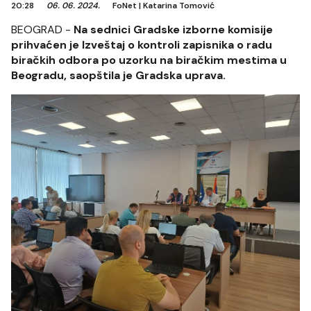
20:28
06. 06. 2024.
FoNet
|
Katarina Tomović
BEOGRAD -
Na sednici Gradske izborne komisije
prihvaćen je Izveštaj o kontroli zapisnika o radu
biračkih odbora po uzorku na biračkim mestima u
Beogradu, saopštila je Gradska uprava.