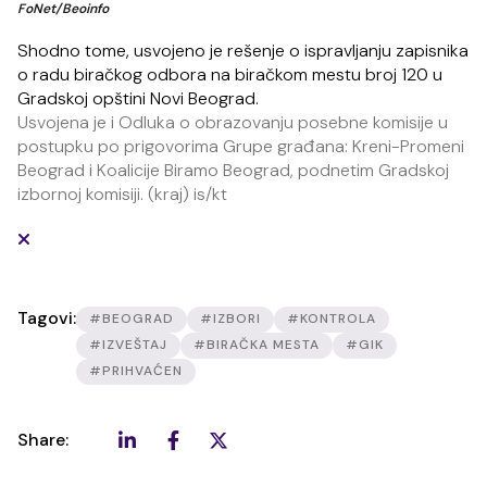
FoNet/Beoinfo
Shodno tome, usvojeno je rešenje o ispravljanju zapisnika
o radu biračkog odbora na biračkom mestu broj 120 u
Gradskoj opštini Novi Beograd.
Usvojena je i Odluka o obrazovanju posebne komisije u
postupku po prigovorima Grupe građana: Kreni-Promeni
Beograd i Koalicije Biramo Beograd, podnetim Gradskoj
izbornoj komisiji. (kraj) is/kt
Tagovi:
#BEOGRAD
#IZBORI
#KONTROLA
#IZVEŠTAJ
#BIRAČKA MESTA
#GIK
#PRIHVAĆEN
Share: