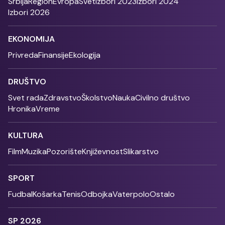
Srbija
Region
Evropa
Svet
Izbori 2023
Izbori 2024
Izbori 2026
EKONOMIJA
Privreda
Finansije
Ekologija
DRUŠTVO
Svet rada
Zdravstvo
Školstvo
Nauka
Civilno društvo
Hronika
Vreme
KULTURA
Film
Muzika
Pozorište
Književnost
Slikarstvo
SPORT
Fudbal
Košarka
Tenis
Odbojka
Vaterpolo
Ostalo
SP 2026