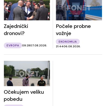
Zajednički
Počele probne
dronovi?
vožnje
EKONOMIJA
EVROPA
09:28
07.08.2026.
21:44
06.08.2026.
Očekujem veliku
pobedu