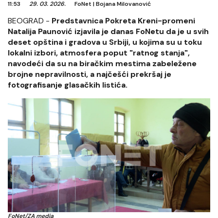
11:53
29. 03. 2026.
FoNet
|
Bojana Milovanović
BEOGRAD -
Predstavnica Pokreta Kreni-promeni
Natalija Paunović izjavila je danas FoNetu da je u svih
deset opština i gradova u Srbiji, u kojima su u toku
lokalni izbori, atmosfera poput "ratnog stanja",
navodeći da su na biračkim mestima zabeležene
brojne nepravilnosti, a najčešći prekršaj je
fotografisanje glasačkih listića.
FoNet/ZA media