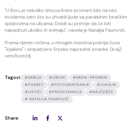
"U Boru je nekoliko timova Kreni-promeni bilo na ivici
incidenta zato što su uhvatili ljude sa paralelnim biračkim
spiskovima na ulicama. Dobili su pretnje da će biti
napadnuti ukoliko ih snimaju", navela je Natalija Paunović.
Prema njenim rečima, u mnogim mestima policija čuva
"lojaliste" i simpatizere Srpske napredne stranke. (kraj)
vem/bom/dj
Tagovi:
#SRBIJA
#IZBORI
#KRENI-PROMENI
#POKRET
#FOTOGRAFISANJE
#LOKALNI
#LISTIĆI
#PREDSTAVNICA
#NAJČEŠĆE
# NATALIJA PAUNOVIĆ
Share: