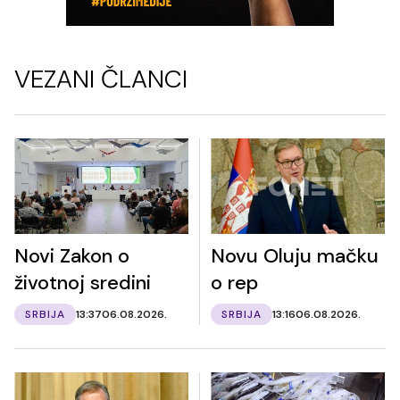
VEZANI ČLANCI
Novi Zakon o
Novu Oluju mačku
životnoj sredini
o rep
SRBIJA
13:37
06.08.2026.
SRBIJA
13:16
06.08.2026.