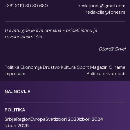
+381 (011) 30 30 680
desk.fonet@gmail.com
redakcija@fonet.rs
U svetu gde je sve obmana - pričati istinu je
revolucionarni čin.
Džordž Orvel
Politika
Ekonomija
Društvo
Kultura
Sport
Magazin
O nama
Impresum
Politika privatnosti
NAJNOVIJE
POLITIKA
Srbija
Region
Evropa
Svet
Izbori 2023
Izbori 2024
Izbori 2026