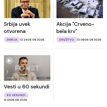
Srbija uvek
Akcija "Crveno-
otvorena
bela krv"
SRBIJA
12:24
06.08.2026.
DRUŠTVO
12:06
06.08.2026.
Vesti u 60 sekundi
60 SEKUNDI
12:01
06.08.2026.