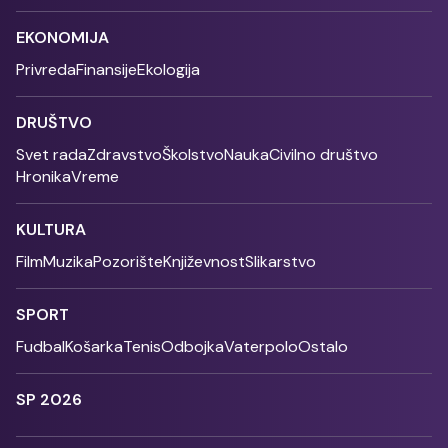
EKONOMIJA
Privreda
Finansije
Ekologija
DRUŠTVO
Svet rada
Zdravstvo
Školstvo
Nauka
Civilno društvo
Hronika
Vreme
KULTURA
Film
Muzika
Pozorište
Književnost
Slikarstvo
SPORT
Fudbal
Košarka
Tenis
Odbojka
Vaterpolo
Ostalo
SP 2026