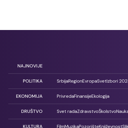
NAJNOVIJE
POLITIKA
Srbija
Region
Evropa
Svet
Izbori 202
EKONOMIJA
Privreda
Finansije
Ekologija
DRUŠTVO
Svet rada
Zdravstvo
Školstvo
Nauk
KULTURA
Film
Muzika
Pozorište
Književnost
Sl