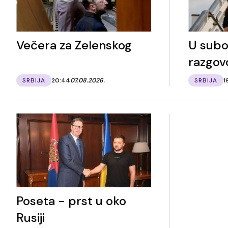
Večera za Zelenskog
U subo
razgov
SRBIJA
20:44
07.08.2026.
SRBIJA
1
Poseta - prst u oko
Rusiji