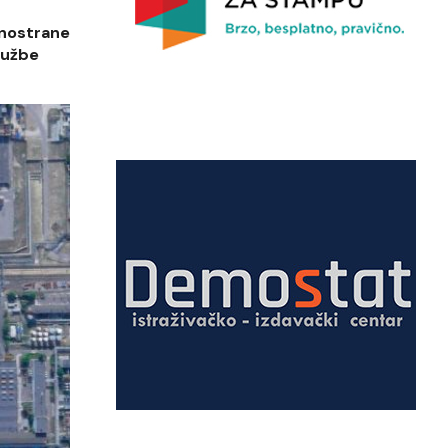
inostrane
službe