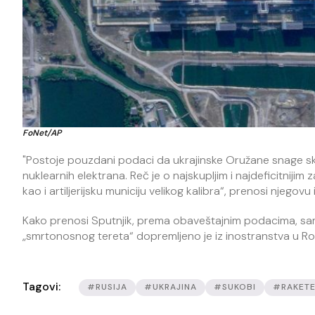
FoNet/AP
"Postoje pouzdani podaci da ukrajinske Oružane snage skla
nuklearnih elektrana. Reč je o najskupljim i najdeficitniji
kao i artiljerijsku municiju velikog kalibra“, prenosi njegovu
Kako prenosi Sputnjik, prema obaveštajnim podacima, sam
„smrtonosnog tereta“ dopremljeno je iz inostranstva u Rov
Tagovi:
#RUSIJA
#UKRAJINA
#SUKOBI
#RAKET