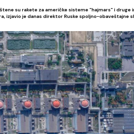
tene su rakete za američke sisteme "hajmars" i druge 
ibra, izjavio je danas direktor Ruske spoljno-obaveštajne 