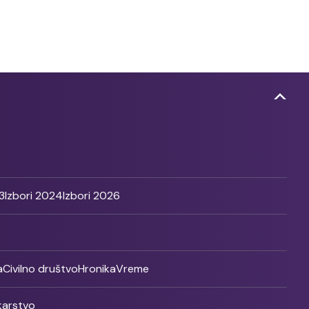
3
Izbori 2024
Izbori 2026
a
Civilno društvo
Hronika
Vreme
ikarstvo