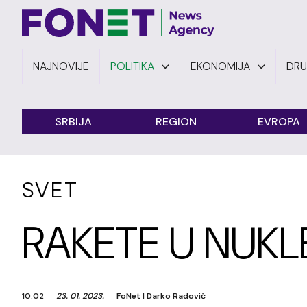
NAJNOVIJE
POLITIKA
EKONOMIJA
DR
SRBIJA
REGION
EVROPA
SVET
RAKETE U NUK
10:02
23. 01. 2023.
FoNet
|
Darko Radović