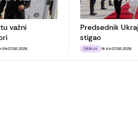
tu važni
Predsednik Ukraj
ori
stigao
9:09
07.08.2026.
SRBIJA
18:44
07.08.2026.