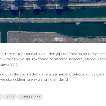
dište oružje i municiju koju dobijaju od Zapada na teritorijam
m za ukrajinsku vojsku raketama za sisteme 'hajmers', strane sis
 izjavu SVR.
o u poslednjoj nedelji decembra nekoliko železničkih vagona
ensku nuklearnu elektranu. (kraj) dar/dj
E
#RAT
#NUKLEARKE