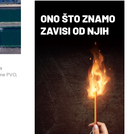
a
teme PVO,