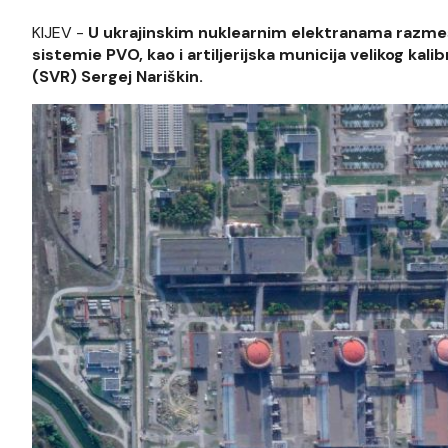
KIJEV -
U ukrajinskim nuklearnim elektranama razmeš
sistemie PVO, kao i artiljerijska municija velikog kal
(SVR) Sergej Nariškin.