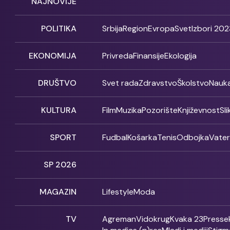
NAJNOVIJE
POLITIKA
Srbija
Region
Evropa
Svet
Izbori 202
EKONOMIJA
Privreda
Finansije
Ekologija
DRUŠTVO
Svet rada
Zdravstvo
Školstvo
Nauk
KULTURA
Film
Muzika
Pozorište
Književnost
Sl
SPORT
Fudbal
Košarka
Tenis
Odbojka
Vate
SP 2026
MAGAZIN
Lifestyle
Moda
TV
Agreman
Vidokrug
Kvaka 23
Presse