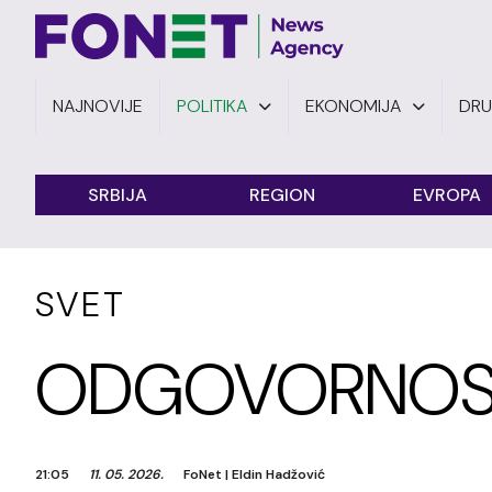
NAJNOVIJE
POLITIKA
EKONOMIJA
DR
SRBIJA
REGION
EVROPA
SVET
ODGOVORNOST
21:05
11. 05. 2026.
FoNet
|
Eldin Hadžović