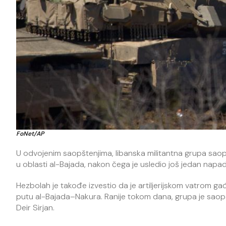
FoNet/AP
U odvojenim saopštenjima, libanska militantna grupa saopš
u oblasti al-Bajada, nakon čega je usledio još jedan napad 
Hezbolah je takođe izvestio da je artiljerijskom vatrom gađao
putu al-Bajada–Nakura. Ranije tokom dana, grupa je saopšti
Deir Sirjan.