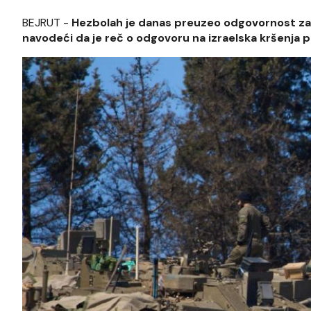
BEJRUT -
Hezbolah je danas preuzeo odgovornost za ni
navodeći da je reč o odgovoru na izraelska kršenja pr