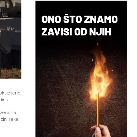
 okupljene
disu.
ožera na
zini reke