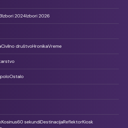
3
Izbori 2024
Izbori 2026
a
Civilno društvo
Hronika
Vreme
ikarstvo
rpolo
Ostalo
k
Kosinus
60 sekundi
Destinacija
Reflektor
Kiosk