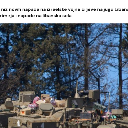
z novih napada na izraelske vojne ciljeve na jugu Liban
imirja i napade na libanska sela.