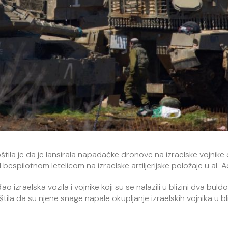
tila je da je lansirala napadačke dronove na izraelske vojnike
bespilotnom letelicom na izraelske artiljerijske položaje u al-A
 izraelska vozila i vojnike koji su se nalazili u blizini dva buld
la da su njene snage napale okupljanje izraelskih vojnika u bli