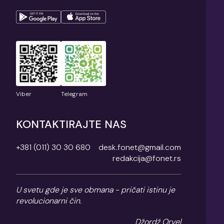
Viber
Telegram
KONTAKTIRAJTE NAS
+381 (011) 30 30 680
desk.fonet@gmail.com
redakcija@fonet.rs
U svetu gde je sve obmana - pričati istinu je
revolucionarni čin.
Džordž Orvel