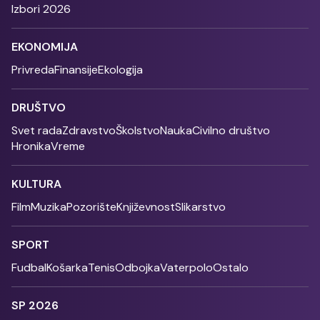
Izbori 2026
EKONOMIJA
Privreda
Finansije
Ekologija
DRUŠTVO
Svet rada
Zdravstvo
Školstvo
Nauka
Civilno društvo
Hronika
Vreme
KULTURA
Film
Muzika
Pozorište
Književnost
Slikarstvo
SPORT
Fudbal
Košarka
Tenis
Odbojka
Vaterpolo
Ostalo
SP 2026