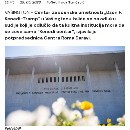
22:45
29. 05. 2026.
FoNet
|
Ivica Strnčević
VAŠINGTON -
Centar za scenske umetnosti „Džon F.
Kenedi-Tramp“ u Vašingtonu žaliće se na odluku
sudije koji je odlučio da ta kultna institucija mora da
se zove samo "Kenedi centar", izjavila je
potpredsednica Centra Roma Daravi.
FoNet/AP