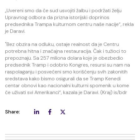
„Uvereni smo da će sud usvojiti žalbu i podržati želju
Upravnog odbora da prizna istorijski doprinos
predsednika Trampa kulturnom centru naše nacije“, rekla
je Daravi.
"Bez obzira na odluku, ostaje realnost da je Centru
potrebna hitna i značajna restauracija. Čak i tužioci to
prepoznaju. Sa 257 miliona dolara koje je obezbedio
predsednik Tramp i odobrio Kongres, resursi su nam na
raspolaganju i posvećeni smo korišćenju svih zakonitih
sredstava kako bismo osigurali da se Tramp Kenedi
centar obnovi kao nacionalni kulturni spomenik u kome
će uživati svi Amerikanci“, kazala je Daravi. (Kraj) is/bdr
Share: