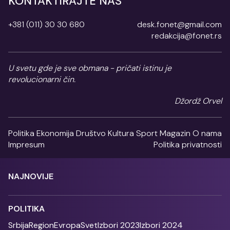
KONTAKTIRAJTE NAS
+381 (011) 30 30 680
desk.fonet@gmail.com
redakcija@fonet.rs
U svetu gde je sve obmana - pričati istinu je
revolucionarni čin.
Džordž Orvel
Politika
Ekonomija
Društvo
Kultura
Sport
Magazin
O nama
Impresum
Politika privatnosti
NAJNOVIJE
POLITIKA
Srbija
Region
Evropa
Svet
Izbori 2023
Izbori 2024