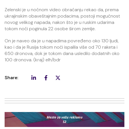
Zelenski je u noćnom video obraćanju rekao da, prema
ukrajinskim obaveštajnim podacima, postoji mogućnost
novog velikog napada, nakon što je u ruskim udarima
tokom noći poginula 22 osobe širom zemlje.
On je naveo da je u napadima povređeno oko 130 ljudi,
kao i da je Rusija tokom noći ispalila više od 70 raketa i
650 dronova, dok je tokom dana usledilo dodatnih oko
100 dronova. (kraj) elh/bdr
Share: