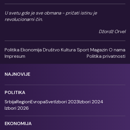
U svetu gde je sve obmana - pričati istinu je
revolucionarni čin.
Džordž Orvel
Politika
Ekonomija
Društvo
Kultura
Sport
Magazin
O nama
Impresum
Politika privatnosti
NAJNOVIJE
POLITIKA
Srbija
Region
Evropa
Svet
Izbori 2023
Izbori 2024
Izbori 2026
EKONOMIJA