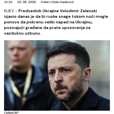
22:20
02. 06. 2026.
FoNet
|
Eldin Hadžović
KIJEV -
Predsednik Ukrajine Volodimir Zelenski
izjavio danas je da bi ruske snage tokom noći mogle
ponovo da pokrenu veliki napad na Ukrajinu,
pozivajući građane da prate upozorenja za
vazdušnu uzbunu.
FoNet/AP