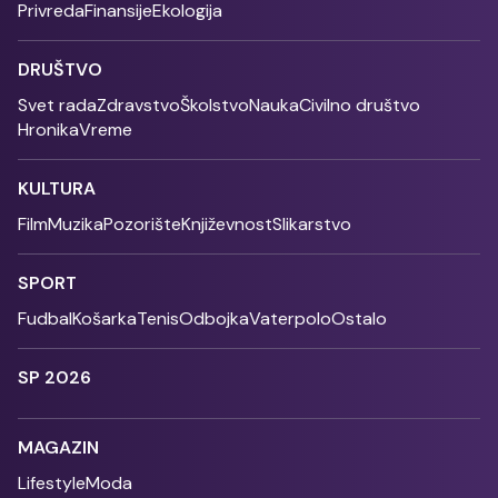
Privreda
Finansije
Ekologija
DRUŠTVO
Svet rada
Zdravstvo
Školstvo
Nauka
Civilno društvo
Hronika
Vreme
KULTURA
Film
Muzika
Pozorište
Književnost
Slikarstvo
SPORT
Fudbal
Košarka
Tenis
Odbojka
Vaterpolo
Ostalo
SP 2026
MAGAZIN
Lifestyle
Moda