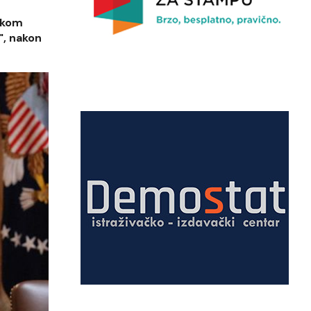
skom
", nakon