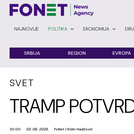
NAJNOVIJE
POLITIKA
EKONOMIJA
DR
SRBIJA
REGION
EVROPA
SVET
TRAMP POTVRD
20:00
03. 06. 2026.
FoNet
|
Eldin Hadžović