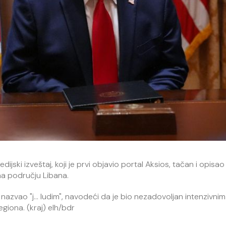
jski izveštaj, koji je prvi objavio portal Aksios, tačan i opisao
na području Libana.
nazvao "j... ludim", navodeći da je bio nezadovoljan intenzivnim
giona. (kraj) elh/bdr