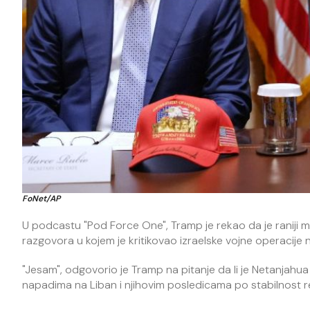
FoNet/AP
U podcastu "Pod Force One", Tramp je rekao da je raniji medi
razgovora u kojem je kritikovao izraelske vojne operacije 
"Jesam", odgovorio je Tramp na pitanje da li je Netanjahua 
napadima na Liban i njihovim posledicama po stabilnost re