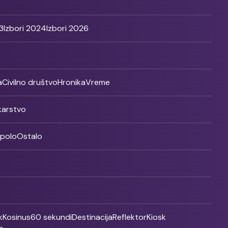
3
Izbori 2024
Izbori 2026
a
Civilno društvo
Hronika
Vreme
ikarstvo
rpolo
Ostalo
k
Kosinus
60 sekundi
Destinacija
Reflektor
Kiosk