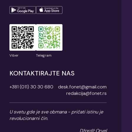
Viber
Telegram
KONTAKTIRAJTE NAS
+381 (011) 30 30 680
desk.fonet@gmail.com
redakcija@fonet.rs
U svetu gde je sve obmana - pričati istinu je
revolucionarni čin.
Džordž Orvel