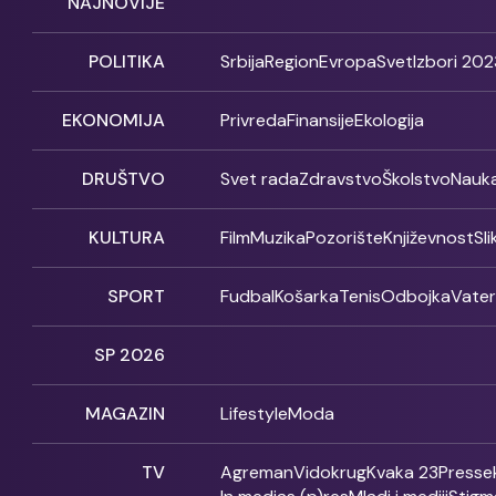
NAJNOVIJE
POLITIKA
Srbija
Region
Evropa
Svet
Izbori 202
EKONOMIJA
Privreda
Finansije
Ekologija
DRUŠTVO
Svet rada
Zdravstvo
Školstvo
Nauk
KULTURA
Film
Muzika
Pozorište
Književnost
Sl
SPORT
Fudbal
Košarka
Tenis
Odbojka
Vate
SP 2026
MAGAZIN
Lifestyle
Moda
TV
Agreman
Vidokrug
Kvaka 23
Presse