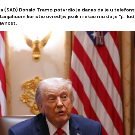
va (SAD) Donald Tramp potvrdio je danas da je u telefon
ahuom koristio uvredljiv jezik i rekao mu da je "j... lud
javnost.