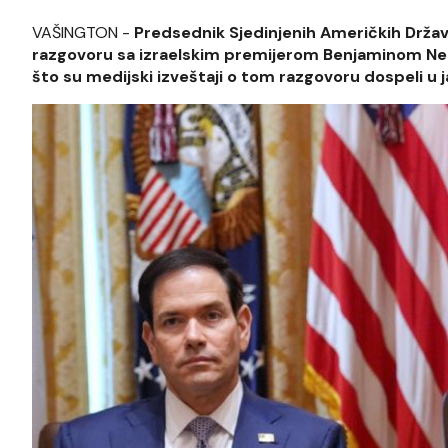
VAŠINGTON -
Predsednik Sjedinjenih Američkih Drža
razgovoru sa izraelskim premijerom Benjaminom Netanj
što su medijski izveštaji o tom razgovoru dospeli u 