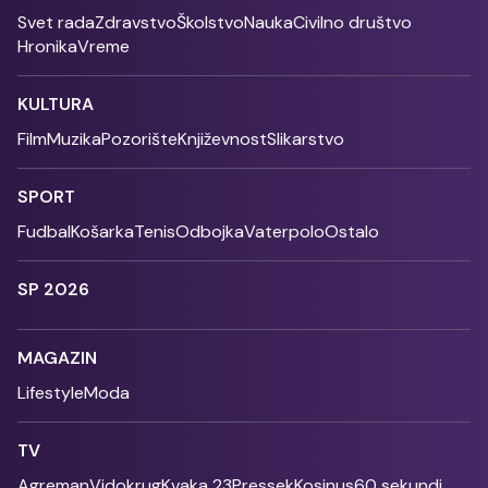
Svet rada
Zdravstvo
Školstvo
Nauka
Civilno društvo
Hronika
Vreme
KULTURA
Film
Muzika
Pozorište
Književnost
Slikarstvo
SPORT
Fudbal
Košarka
Tenis
Odbojka
Vaterpolo
Ostalo
SP 2026
MAGAZIN
Lifestyle
Moda
TV
Agreman
Vidokrug
Kvaka 23
Pressek
Kosinus
60 sekundi