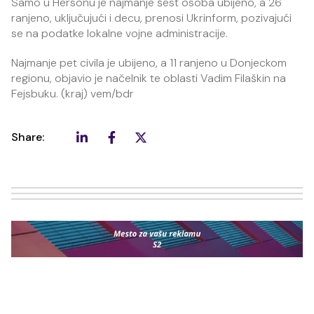
Samo u Hersonu je najmanje šest osoba ubijeno, a 26
ranjeno, uključujući i decu, prenosi Ukrinform, pozivajući
se na podatke lokalne vojne administracije.
Najmanje pet civila je ubijeno, a 11 ranjeno u Donjeckom
regionu, objavio je načelnik te oblasti Vadim Filaškin na
Fejsbuku. (kraj) vem/bdr
Share: