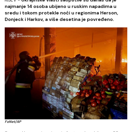
najmanje 14 osoba ubijeno u ruskim napadima u
sredu i tokom protekle noći u regionima Herson,
Donjeck i Harkov, a više desetina je povređeno.
FoNet/AP