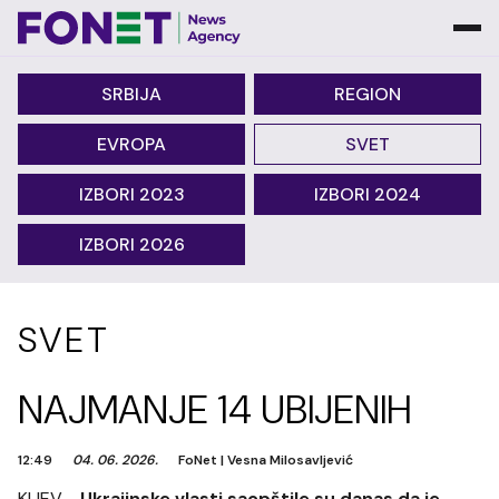
SRBIJA
REGION
EVROPA
SVET
IZBORI 2023
IZBORI 2024
IZBORI 2026
SVET
NAJMANJE 14 UBIJENIH
12:49
04. 06. 2026.
FoNet
|
Vesna Milosavljević
KIJEV -
Ukrajinske vlasti saopštile su danas da je