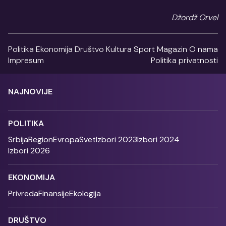
Džordž Orvel
Politika
Ekonomija
Društvo
Kultura
Sport
Magazin
O nama
Impresum
Politika privatnosti
NAJNOVIJE
POLITIKA
Srbija
Region
Evropa
Svet
Izbori 2023
Izbori 2024
Izbori 2026
EKONOMIJA
Privreda
Finansije
Ekologija
DRUŠTVO