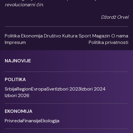
revolucionarni čin.
Džordž Orvel
Politika
Ekonomija
Društvo
Kultura
Sport
Magazin
O nama
Impresum
Politika privatnosti
NAJNOVIJE
POLITIKA
Srbija
Region
Evropa
Svet
Izbori 2023
Izbori 2024
Izbori 2026
EKONOMIJA
Privreda
Finansije
Ekologija