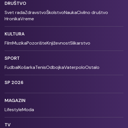
DRUŠTVO
Svet rada
Zdravstvo
Školstvo
Nauka
Civilno društvo
Hronika
Vreme
KULTURA
Film
Muzika
Pozorište
Književnost
Slikarstvo
SPORT
Fudbal
Košarka
Tenis
Odbojka
Vaterpolo
Ostalo
SP 2026
MAGAZIN
Lifestyle
Moda
TV