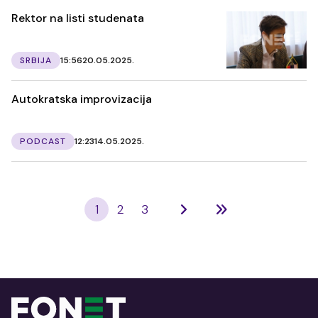
Rektor na listi studenata
SRBIJA
15:56
20.05.2025.
Autokratska improvizacija
PODCAST
12:23
14.05.2025.
1
2
3