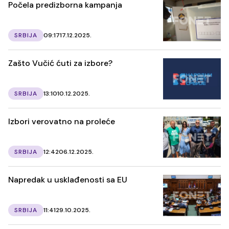
Počela predizborna kampanja
SRBIJA
09:17
17.12.2025.
Zašto Vučić ćuti za izbore?
SRBIJA
13:10
10.12.2025.
Izbori verovatno na proleće
SRBIJA
12:42
06.12.2025.
Napredak u usklađenosti sa EU
SRBIJA
11:41
29.10.2025.