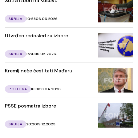
Sutra izbori na Kosovu
SRBIJA
10:58
06.06.2026.
Utvrđen redosled za izbore
SRBIJA
15:43
16.05.2026.
Kremlj neće čestitati Mađaru
POLITIKA
16:08
13.04.2026.
PSSE posmatra izbore
SRBIJA
20:20
19.12.2025.