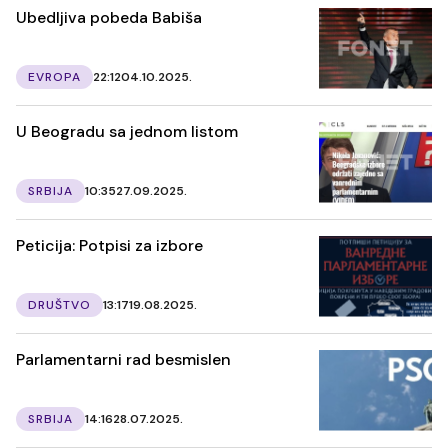
Ubedljiva pobeda Babiša
EVROPA
22:12
04.10.2025.
U Beogradu sa jednom listom
SRBIJA
10:35
27.09.2025.
Peticija: Potpisi za izbore
DRUŠTVO
13:17
19.08.2025.
Parlamentarni rad besmislen
SRBIJA
14:16
28.07.2025.