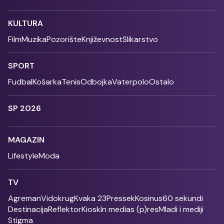
KULTURA
Film
Muzika
Pozorište
Književnost
Slikarstvo
SPORT
Fudbal
Košarka
Tenis
Odbojka
Vaterpolo
Ostalo
SP 2026
MAGAZIN
Lifestyle
Moda
TV
Agreman
Vidokrug
Kvaka 23
Pressek
Kosinus
60 sekundi
Destinacija
Reflektor
Kiosk
In medias (p)res
Mladi i mediji
Stigma