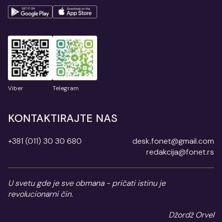
Viber
Telegram
KONTAKTIRAJTE NAS
+381 (011) 30 30 680
desk.fonet@gmail.com
redakcija@fonet.rs
U svetu gde je sve obmana - pričati istinu je
revolucionarni čin.
Džordž Orvel