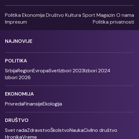
Politika
Ekonomija
Društvo
Kultura
Sport
Magazin
O nama
Impresum
Politika privatnosti
NAJNOVIJE
POLITIKA
Srbija
Region
Evropa
Svet
Izbori 2023
Izbori 2024
Izbori 2026
EKONOMIJA
Privreda
Finansije
Ekologija
DRUŠTVO
Svet rada
Zdravstvo
Školstvo
Nauka
Civilno društvo
Hronika
Vreme