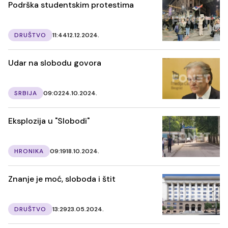
Podrška studentskim protestima
DRUŠTVO
11:44
12.12.2024.
Udar na slobodu govora
SRBIJA
09:02
24.10.2024.
Eksplozija u "Slobodi"
HRONIKA
09:19
18.10.2024.
Znanje je moć, sloboda i štit
DRUŠTVO
13:29
23.05.2024.