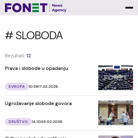
# SLOBODA
Rezultati:
12
Prava i slobode u opadanju
EVROPA
10:39
17.03.2026.
Ugrožavanje slobode govora
DRUŠTVO
14:10
05.02.2026.