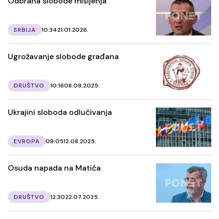
Odbrana slobode mišljenja
SRBIJA
10:34
21.01.2026.
Ugrožavanje slobode građana
DRUŠTVO
10:16
08.09.2025.
Ukrajini sloboda odlučivanja
EVROPA
09:05
12.08.2025.
Osuda napada na Matića
DRUŠTVO
12:30
22.07.2025.