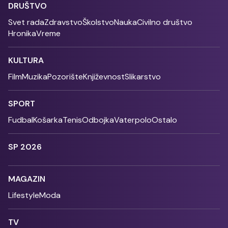
DRUŠTVO
Svet rada
Zdravstvo
Školstvo
Nauka
Civilno društvo
Hronika
Vreme
KULTURA
Film
Muzika
Pozorište
Književnost
Slikarstvo
SPORT
Fudbal
Košarka
Tenis
Odbojka
Vaterpolo
Ostalo
SP 2026
MAGAZIN
Lifestyle
Moda
TV