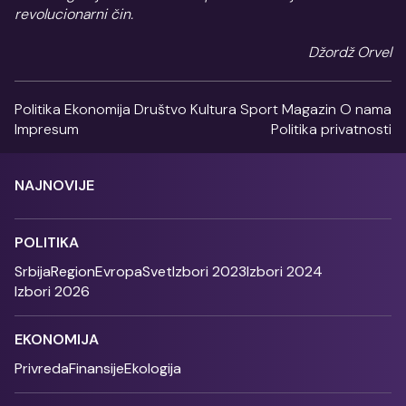
revolucionarni čin.
Džordž Orvel
Politika
Ekonomija
Društvo
Kultura
Sport
Magazin
O nama
Impresum
Politika privatnosti
NAJNOVIJE
POLITIKA
Srbija
Region
Evropa
Svet
Izbori 2023
Izbori 2024
Izbori 2026
EKONOMIJA
Privreda
Finansije
Ekologija