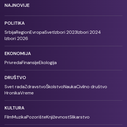
NAJNOVIJE
POLITIKA
Srbija
Region
Evropa
Svet
Izbori 2023
Izbori 2024
Izbori 2026
EKONOMIJA
Privreda
Finansije
Ekologija
DRUŠTVO
Svet rada
Zdravstvo
Školstvo
Nauka
Civilno društvo
Hronika
Vreme
KULTURA
Film
Muzika
Pozorište
Književnost
Slikarstvo