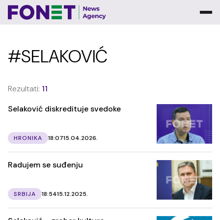
#SELAKOVIĆ
Rezultati:
11
Selaković diskredituje svedoke
HRONIKA
18:07
15.04.2026.
Radujem se suđenju
SRBIJA
18:54
15.12.2025.