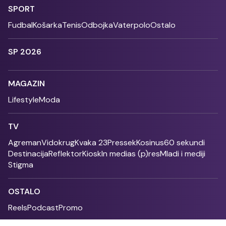
SPORT
Fudbal
Košarka
Tenis
Odbojka
Vaterpolo
Ostalo
SP 2026
MAGAZIN
Lifestyle
Moda
TV
Agreman
Vidokrug
Kvaka 23
Pressek
Kosinus
60 sekundi
Destinacija
Reflektor
Kiosk
In medias (p)res
Mladi i mediji
Stigma
OSTALO
Reels
Podcast
Promo