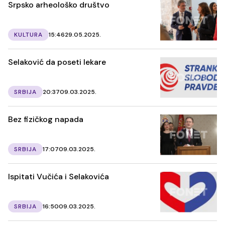
Srpsko arheološko društvo
KULTURA
15:46
29.05.2025.
Selaković da poseti lekare
SRBIJA
20:37
09.03.2025.
Bez fizičkog napada
SRBIJA
17:07
09.03.2025.
Ispitati Vučića i Selakovića
SRBIJA
16:50
09.03.2025.