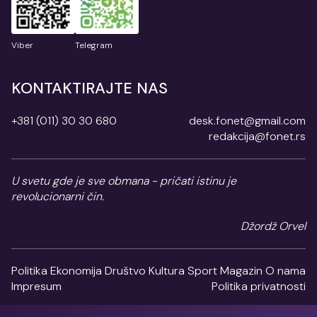
Viber
Telegram
KONTAKTIRAJTE NAS
+381 (011) 30 30 680
desk.fonet@gmail.com
redakcija@fonet.rs
U svetu gde je sve obmana - pričati istinu je
revolucionarni čin.
Džordž Orvel
Politika
Ekonomija
Društvo
Kultura
Sport
Magazin
O nama
Impresum
Politika privatnosti