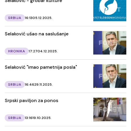
Selaković - grobar kulture
SRBIJA
16:13
05.12.2025.
Selaković ušao na saslušanje
HRONIKA
17:27
04.12.2025.
Selaković "imao pametnija posla"
SRBIJA
16:46
29.11.2025.
Srpski paviljon za ponos
SRBIJA
13:16
19.10.2025.