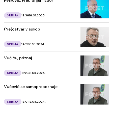
Petković: Preuranjen izbor
SRBIJA
19:36
16.01.2025.
(Ne)ostvariv sukob
SRBIJA
14:11
30.10.2024.
Vučiću, priznaj
SRBIJA
21:23
31.08.2024.
Vučević se samoprepoznaje
SRBIJA
15:01
12.08.2024.