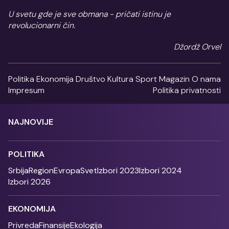
U svetu gde je sve obmana - pričati istinu je
revolucionarni čin.
Džordž Orvel
Politika
Ekonomija
Društvo
Kultura
Sport
Magazin
O nama
Impresum
Politika privatnosti
NAJNOVIJE
POLITIKA
Srbija
Region
Evropa
Svet
Izbori 2023
Izbori 2024
Izbori 2026
EKONOMIJA
Privreda
Finansije
Ekologija