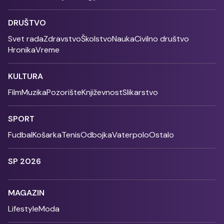
DRUŠTVO
Svet rada
Zdravstvo
Školstvo
Nauka
Civilno društvo
Hronika
Vreme
KULTURA
Film
Muzika
Pozorište
Književnost
Slikarstvo
SPORT
Fudbal
Košarka
Tenis
Odbojka
Vaterpolo
Ostalo
SP 2026
MAGAZIN
Lifestyle
Moda