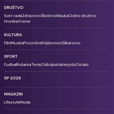
DRUŠTVO
Svet rada
Zdravstvo
Školstvo
Nauka
Civilno društvo
Hronika
Vreme
KULTURA
Film
Muzika
Pozorište
Književnost
Slikarstvo
SPORT
Fudbal
Košarka
Tenis
Odbojka
Vaterpolo
Ostalo
SP 2026
MAGAZIN
Lifestyle
Moda