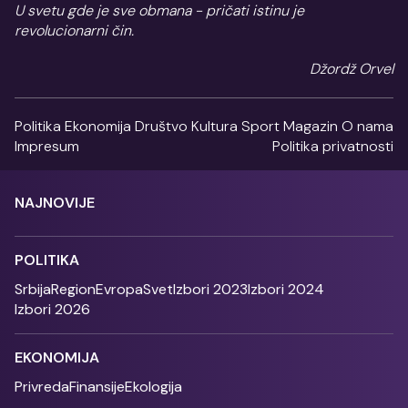
U svetu gde je sve obmana - pričati istinu je
revolucionarni čin.
Džordž Orvel
Politika
Ekonomija
Društvo
Kultura
Sport
Magazin
O nama
Impresum
Politika privatnosti
NAJNOVIJE
POLITIKA
Srbija
Region
Evropa
Svet
Izbori 2023
Izbori 2024
Izbori 2026
EKONOMIJA
Privreda
Finansije
Ekologija