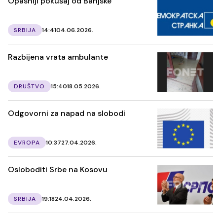
Opasniji pokušaj od Banjske
SRBIJA
14:41
04.06.2026.
Razbijena vrata ambulante
DRUŠTVO
15:40
18.05.2026.
Odgovorni za napad na slobodi
EVROPA
10:37
27.04.2026.
Osloboditi Srbe na Kosovu
SRBIJA
19:18
24.04.2026.