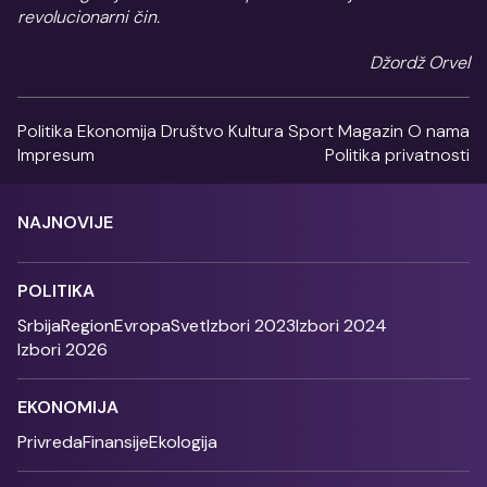
revolucionarni čin.
Džordž Orvel
Politika
Ekonomija
Društvo
Kultura
Sport
Magazin
O nama
Impresum
Politika privatnosti
NAJNOVIJE
POLITIKA
Srbija
Region
Evropa
Svet
Izbori 2023
Izbori 2024
Izbori 2026
EKONOMIJA
Privreda
Finansije
Ekologija