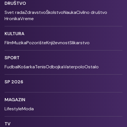
DRUŠTVO
Svet rada
Zdravstvo
Školstvo
Nauka
Civilno društvo
Hronika
Vreme
KULTURA
Film
Muzika
Pozorište
Književnost
Slikarstvo
SPORT
Fudbal
Košarka
Tenis
Odbojka
Vaterpolo
Ostalo
SP 2026
MAGAZIN
Lifestyle
Moda
TV