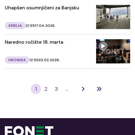
Uhapšen osumnjičeni za Banjsku
SRBIJA
21:55
17.04.2026.
Naredno ročište 18. marta
HRONIKA
12:53
20.02.2026.
1
2
3
...