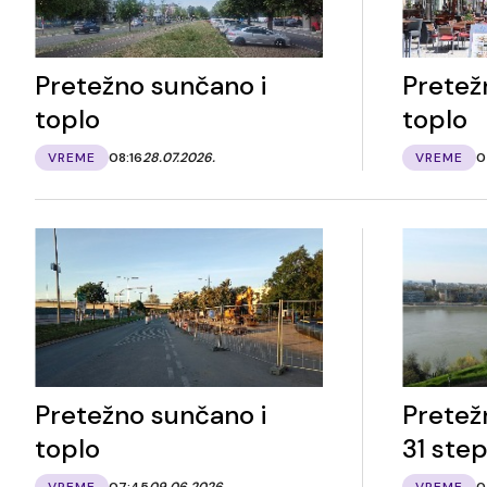
Pretežno sunčano i
Pretež
toplo
toplo
VREME
08:16
28.07.2026.
VREME
0
Pretežno sunčano i
Pretež
toplo
31 ste
VREME
07:45
09.06.2026.
VREME
0