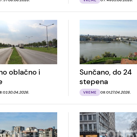
no oblačno i
Sunčano, do 24
e
stepena
8:02
30.04.2026.
VREME
08:01
27.04.2026.