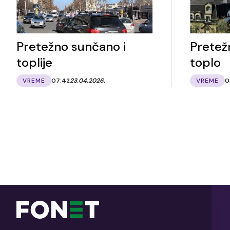
Pretežno sunčano i
Pretež
toplije
toplo
VREME
07:42
23.04.2026.
VREME
0