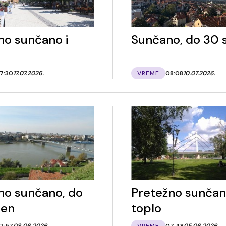
no sunčano i
Sunčano, do 30 
7:30
17.07.2026.
VREME
08:08
10.07.2026.
no sunčano, do
Pretežno sunčan
pen
toplo
7:57
08.06.2026.
VREME
07:48
05.06.2026.