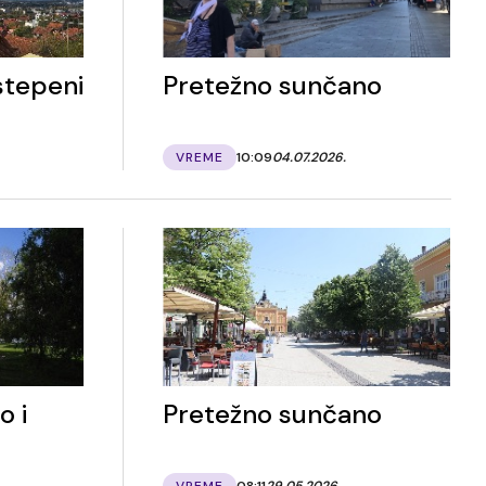
stepeni
Pretežno sunčano
VREME
10:09
04.07.2026.
o i
Pretežno sunčano
VREME
08:11
29.05.2026.