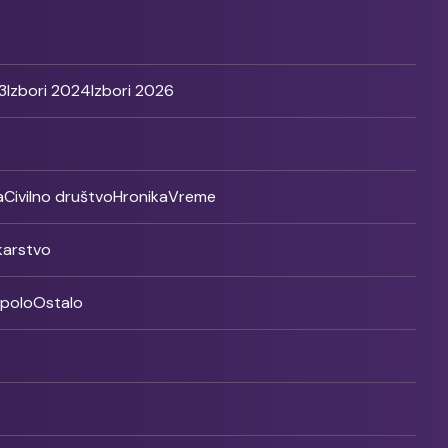
3
Izbori 2024
Izbori 2026
a
Civilno društvo
Hronika
Vreme
ikarstvo
rpolo
Ostalo