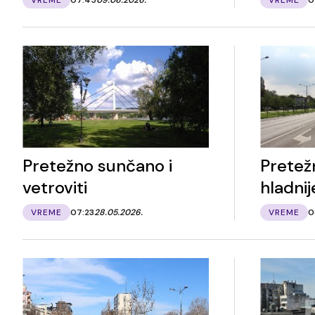
Pretežno sunčano i
Pretež
vetroviti
hladnij
VREME
07:23
28.05.2026.
VREME
0