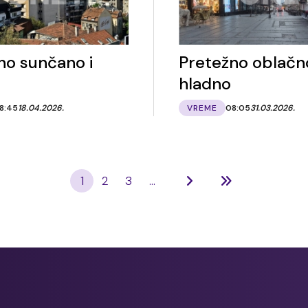
no sunčano i
Pretežno oblačno
hladno
8:45
18.04.2026.
VREME
08:05
31.03.2026.
1
2
3
...