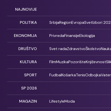
NAJNOVIJE
POLITIKA
Srbija
Region
Evropa
Svet
Izbori 202
EKONOMIJA
Privreda
Finansije
Ekologija
DRUŠTVO
Svet rada
Zdravstvo
Školstvo
Nauk
KULTURA
Film
Muzika
Pozorište
Književnost
Sl
SPORT
Fudbal
Košarka
Tenis
Odbojka
Vate
SP 2026
MAGAZIN
Lifestyle
Moda