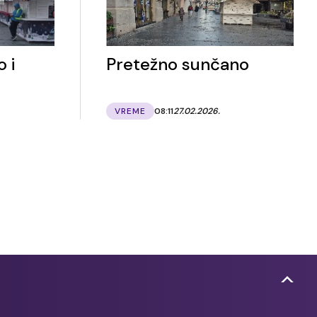
 i
Pretežno sunčano
VREME
08:11
27.02.2026.