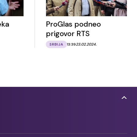
eka
ProGlas podneo
prigovor RTS
SRBIJA
13:39
23.02.2024.