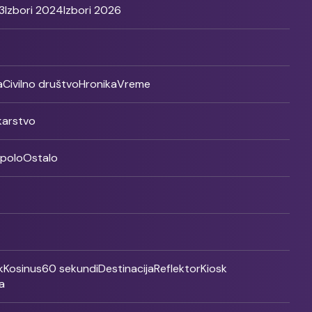
3
Izbori 2024
Izbori 2026
a
Civilno društvo
Hronika
Vreme
ikarstvo
rpolo
Ostalo
k
Kosinus
60 sekundi
Destinacija
Reflektor
Kiosk
a