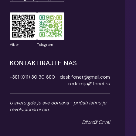
Viber
Telegram
KONTAKTIRAJTE NAS
+381 (011) 30 30 680
desk.fonet@gmail.com
redakcija@fonet.rs
U svetu gde je sve obmana - pričati istinu je
revolucionarni čin.
Džordž Orvel