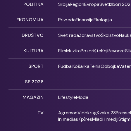
POLITIKA
Srbija
Region
Evropa
Svet
Izbori 202
EKONOMIJA
Privreda
Finansije
Ekologija
DRUŠTVO
Svet rada
Zdravstvo
Školstvo
Nauk
KULTURA
Film
Muzika
Pozorište
Književnost
Sl
SPORT
Fudbal
Košarka
Tenis
Odbojka
Vate
SP 2026
MAGAZIN
Lifestyle
Moda
TV
Agreman
Vidokrug
Kvaka 23
Presse
In medias (p)res
Mladi i mediji
Stigm