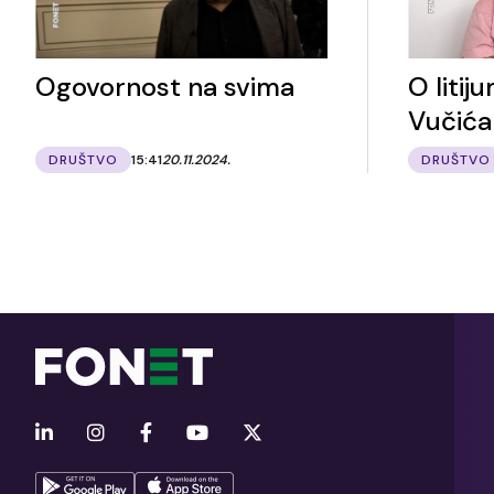
Ogovornost na svima
O liti
Vučića
DRUŠTVO
15:41
20.11.2024.
DRUŠTVO