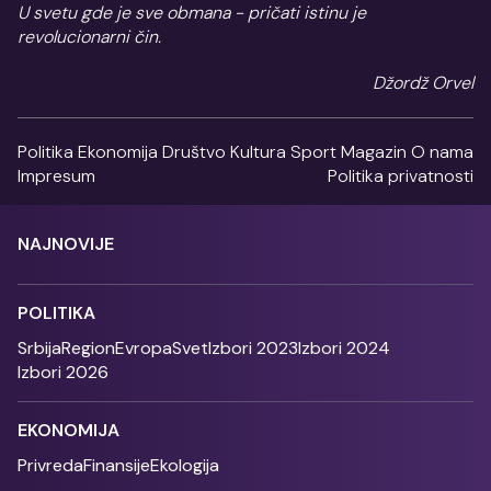
U svetu gde je sve obmana - pričati istinu je
revolucionarni čin.
Džordž Orvel
Politika
Ekonomija
Društvo
Kultura
Sport
Magazin
O nama
Impresum
Politika privatnosti
NAJNOVIJE
POLITIKA
Srbija
Region
Evropa
Svet
Izbori 2023
Izbori 2024
Izbori 2026
EKONOMIJA
Privreda
Finansije
Ekologija