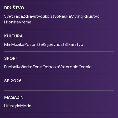
DRUŠTVO
Svet rada
Zdravstvo
Školstvo
Nauka
Civilno društvo
Hronika
Vreme
KULTURA
Film
Muzika
Pozorište
Književnost
Slikarstvo
SPORT
Fudbal
Košarka
Tenis
Odbojka
Vaterpolo
Ostalo
SP 2026
MAGAZIN
Lifestyle
Moda