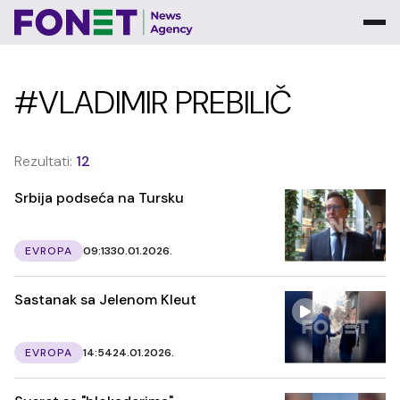
#VLADIMIR PREBILIČ
Rezultati:
12
Srbija podseća na Tursku
EVROPA
09:13
30.01.2026.
Sastanak sa Jelenom Kleut
EVROPA
14:54
24.01.2026.