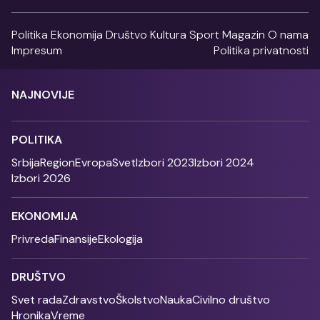
Politika
Ekonomija
Društvo
Kultura
Sport
Magazin
O nama
Impresum
Politika privatnosti
NAJNOVIJE
POLITIKA
Srbija
Region
Evropa
Svet
Izbori 2023
Izbori 2024
Izbori 2026
EKONOMIJA
Privreda
Finansije
Ekologija
DRUŠTVO
Svet rada
Zdravstvo
Školstvo
Nauka
Civilno društvo
Hronika
Vreme