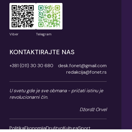
Viber
Telegram
KONTAKTIRAJTE NAS
+381 (011) 30 30 680
desk.fonet@gmail.com
redakcija@fonet.rs
U svetu gde je sve obmana - pričati istinu je
revolucionarni čin.
Džordž Orvel
Politika
Ekonomija
Društvo
Kultura
Sport