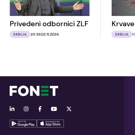
Privedeni odbornici ZLF
Krvave
SRBIJA
20:53
02.11.2024.
SRBIJA
1