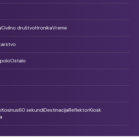
a
Civilno društvo
Hronika
Vreme
ikarstvo
rpolo
Ostalo
k
Kosinus
60 sekundi
Destinacija
Reflektor
Kiosk
a