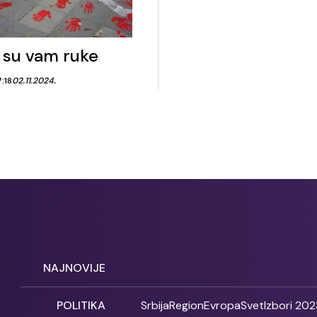
 su vam ruke
7:18
02.11.2024.
NAJNOVIJE
POLITIKA
Srbija
Region
Evropa
Svet
Izbori 202