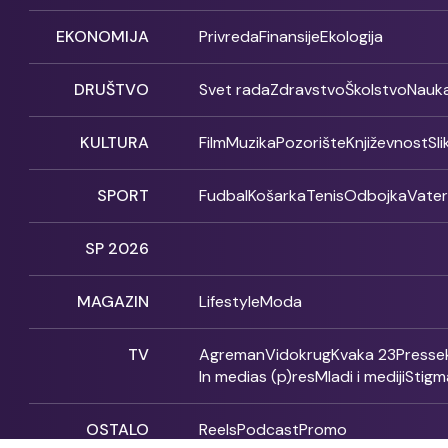
EKONOMIJA
Privreda
Finansije
Ekologija
DRUŠTVO
Svet rada
Zdravstvo
Školstvo
Nauk
KULTURA
Film
Muzika
Pozorište
Književnost
Sl
SPORT
Fudbal
Košarka
Tenis
Odbojka
Vate
SP 2026
MAGAZIN
Lifestyle
Moda
TV
Agreman
Vidokrug
Kvaka 23
Presse
In medias (p)res
Mladi i mediji
Stigm
OSTALO
Reels
Podcast
Promo