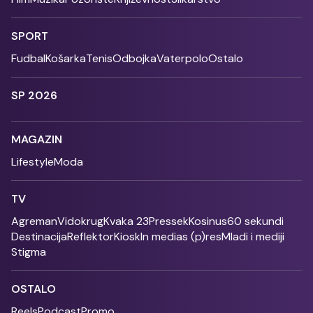
SPORT
Fudbal
Košarka
Tenis
Odbojka
Vaterpolo
Ostalo
SP 2026
MAGAZIN
Lifestyle
Moda
TV
Agreman
Vidokrug
Kvaka 23
Pressek
Kosinus
60 sekundi
Destinacija
Reflektor
Kiosk
In medias (p)res
Mladi i mediji
Stigma
OSTALO
Reels
Podcast
Promo