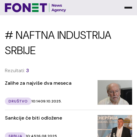
# NAFTNA INDUSTRIJA
SRBIJE
Rezultati:
3
Zalihe za najviše dva meseca
DRUŠTVO
10:14
09.10.2025.
Sankcije će biti odložene
SRBIJA
10:45
26.08.2025.