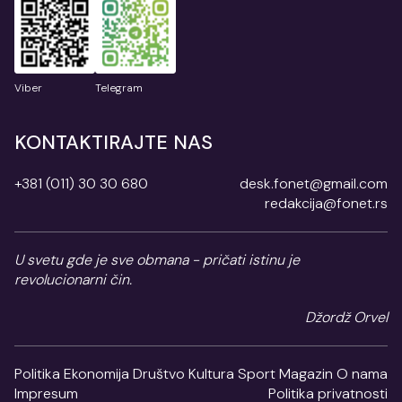
Viber
Telegram
KONTAKTIRAJTE NAS
+381 (011) 30 30 680
desk.fonet@gmail.com
redakcija@fonet.rs
U svetu gde je sve obmana - pričati istinu je
revolucionarni čin.
Džordž Orvel
Politika
Ekonomija
Društvo
Kultura
Sport
Magazin
O nama
Impresum
Politika privatnosti