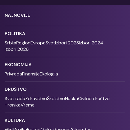
NAJNOVIJE
POLITIKA
Srbija
Region
Evropa
Svet
Izbori 2023
Izbori 2024
Izbori 2026
EKONOMIJA
Privreda
Finansije
Ekologija
DRUŠTVO
Svet rada
Zdravstvo
Školstvo
Nauka
Civilno društvo
Hronika
Vreme
KULTURA
Film
Muzika
Pozorište
Književnost
Slikarstvo