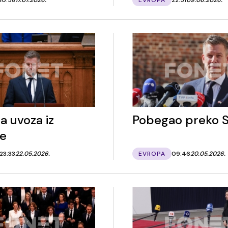
a uvoza iz
Pobegao preko S
ne
23:33
22.05.2026.
EVROPA
09:46
20.05.2026.