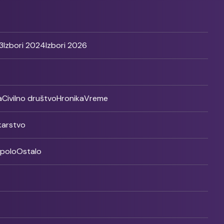
3
Izbori 2024
Izbori 2026
a
Civilno društvo
Hronika
Vreme
ikarstvo
rpolo
Ostalo