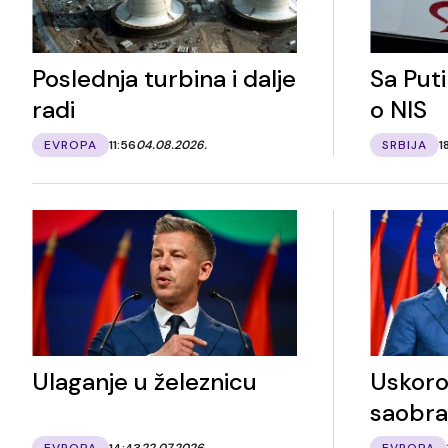
Poslednja turbina i dalje
Sa Put
radi
o NIS
EVROPA
11:56
04.08.2026.
SRBIJA
1
Ulaganje u železnicu
Uskoro
saobra
EVROPA
14:43
22.07.2026.
EVROPA