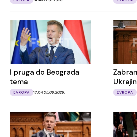
I pruga do Beograda
Zabran
tema
Ukraji
EVROPA
17:04
05.06.2026.
EVROPA