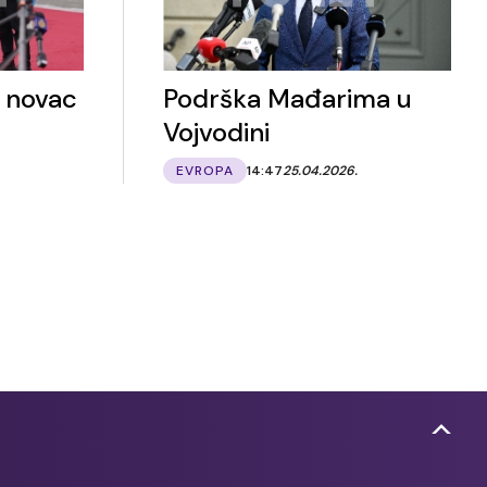
a novac
Podrška Mađarima u
Vojvodini
EVROPA
14:47
25.04.2026.