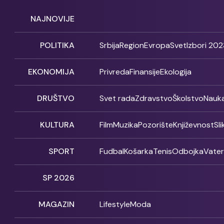
NAJNOVIJE
POLITIKA
Srbija
Region
Evropa
Svet
Izbori 202
EKONOMIJA
Privreda
Finansije
Ekologija
DRUŠTVO
Svet rada
Zdravstvo
Školstvo
Nauk
KULTURA
Film
Muzika
Pozorište
Književnost
Sl
SPORT
Fudbal
Košarka
Tenis
Odbojka
Vate
SP 2026
MAGAZIN
Lifestyle
Moda