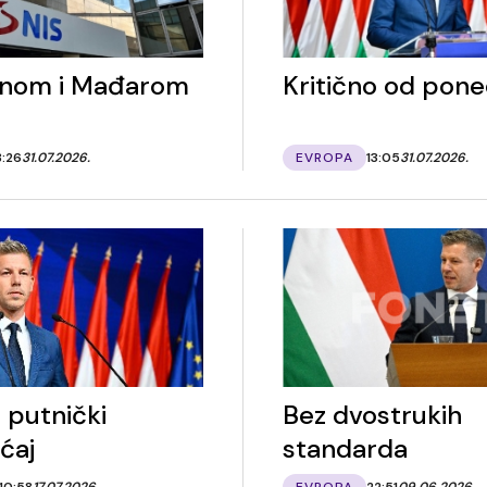
inom i Mađarom
Kritično od pone
8:26
31.07.2026.
EVROPA
13:05
31.07.2026.
 putnički
Bez dvostrukih
ćaj
standarda
10:58
17.07.2026.
EVROPA
22:51
09.06.2026.