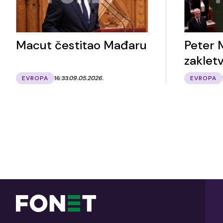
Macut čestitao Mađaru
Peter 
zaklet
EVROPA
16:33
09.05.2026.
EVROPA