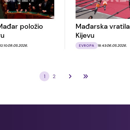
Mađar položio
Mađarska vratil
vu
Kijevu
12:10
09.05.2026.
EVROPA
18:43
06.05.2026.
1
2