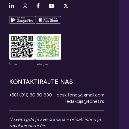
Viber
Telegram
KONTAKTIRAJTE NAS
+381 (011) 30 30 680
desk.fonet@gmail.com
redakcija@fonet.rs
U svetu gde je sve obmana - pričati istinu je
revolucionarni čin.