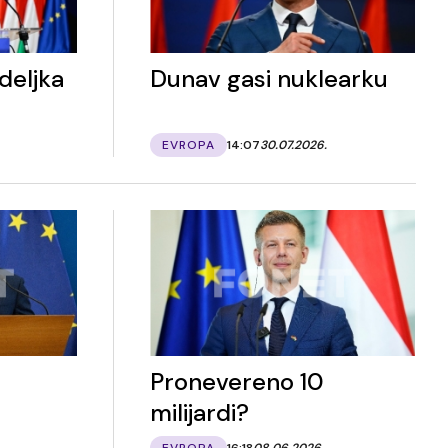
deljka
Dunav gasi nuklearku
EVROPA
14:07
30.07.2026.
Pronevereno 10
milijardi?
EVROPA
16:18
08.06.2026.