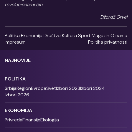
revolucionarni čin.
Džordž Orvel
Politika
Ekonomija
Društvo
Kultura
Sport
Magazin
O nama
Impresum
Politika privatnosti
NAJNOVIJE
POLITIKA
Srbija
Region
Evropa
Svet
Izbori 2023
Izbori 2024
Izbori 2026
EKONOMIJA
Privreda
Finansije
Ekologija