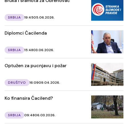
Bruka i sramota za Obrenovac
SRBIJA
19:45
05.06.2026.
Diplomci Ćacilenda
SRBIJA
15:48
03.06.2026.
Optužen za pucnjavu i požar
DRUŠTVO
16:09
09.04.2026.
Ko finansira Ćacilend?
SRBIJA
09:48
06.03.2026.