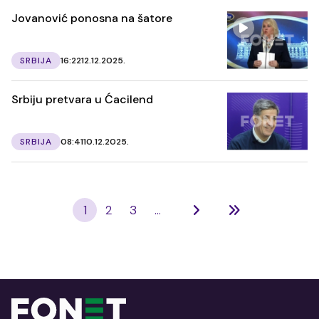
Jovanović ponosna na šatore
SRBIJA
16:22
12.12.2025.
Srbiju pretvara u Ćacilend
SRBIJA
08:41
10.12.2025.
1
2
3
...