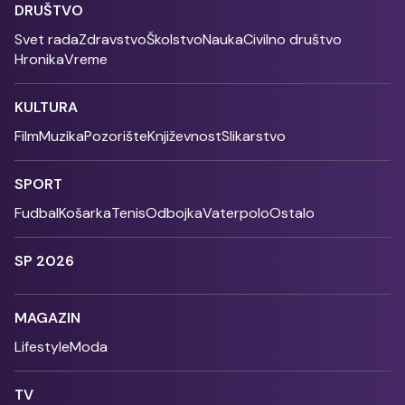
DRUŠTVO
Svet rada
Zdravstvo
Školstvo
Nauka
Civilno društvo
Hronika
Vreme
KULTURA
Film
Muzika
Pozorište
Književnost
Slikarstvo
SPORT
Fudbal
Košarka
Tenis
Odbojka
Vaterpolo
Ostalo
SP 2026
MAGAZIN
Lifestyle
Moda
TV