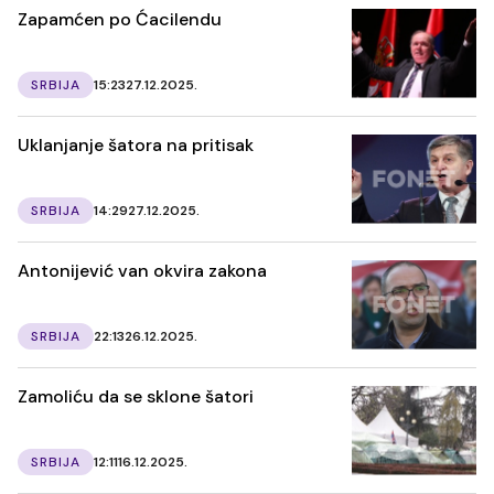
Zapamćen po Ćacilendu
SRBIJA
15:23
27.12.2025.
Uklanjanje šatora na pritisak
SRBIJA
14:29
27.12.2025.
Antonijević van okvira zakona
SRBIJA
22:13
26.12.2025.
Zamoliću da se sklone šatori
SRBIJA
12:11
16.12.2025.