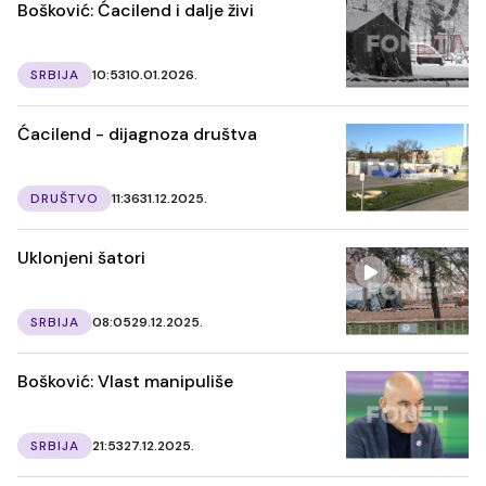
Bošković: Ćacilend i dalje živi
SRBIJA
10:53
10.01.2026.
Ćacilend - dijagnoza društva
DRUŠTVO
11:36
31.12.2025.
Uklonjeni šatori
SRBIJA
08:05
29.12.2025.
Bošković: Vlast manipuliše
SRBIJA
21:53
27.12.2025.