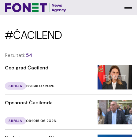
#ĆACILEND
Rezultati:
54
Ceo grad Ćacilend
SRBIJA
12:36
18.07.2026.
Opsanost Ćacilenda
SRBIJA
09:19
15.06.2026.