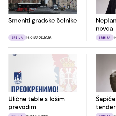
Smeniti gradske čelnike
Neplan
novca
SRBIJA
14:01
03.03.2026.
SRBIJA
1
Ulične table s lošim
Šapiće
prevodim
tender
SRBIJA
10:37
13.11.2025.
SRBIJA
1