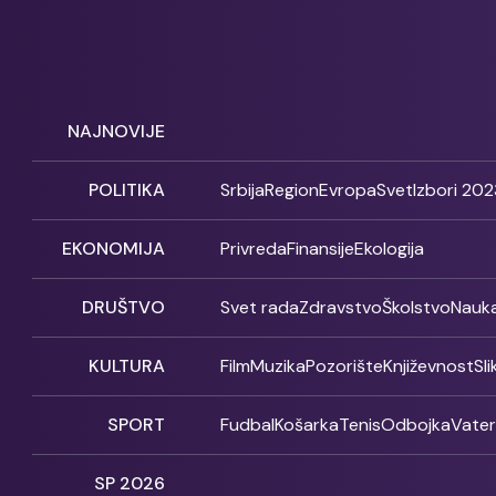
NAJNOVIJE
POLITIKA
Srbija
Region
Evropa
Svet
Izbori 202
EKONOMIJA
Privreda
Finansije
Ekologija
DRUŠTVO
Svet rada
Zdravstvo
Školstvo
Nauk
KULTURA
Film
Muzika
Pozorište
Književnost
Sl
SPORT
Fudbal
Košarka
Tenis
Odbojka
Vate
SP 2026