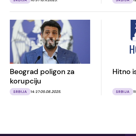
Beograd poligon za
Hitno i
korupciju
SRBIJA
14:27
05.08.2025.
SRBIJA
1