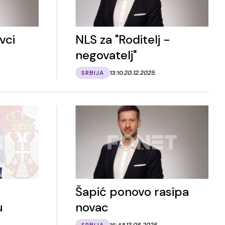
vci
NLS za "Roditelj -
negovatelj"
SRBIJA
13:10
20.12.2025.
Šapić ponovo rasipa
u
novac
SRBIJA
16:48
13.08.2025.