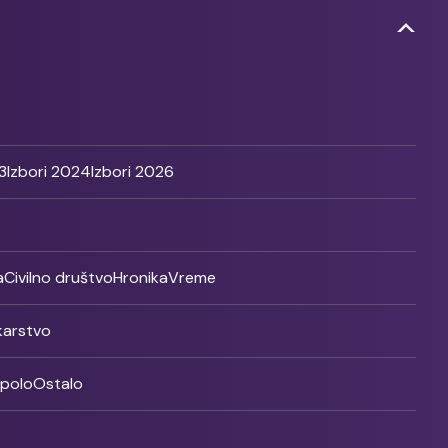
3
Izbori 2024
Izbori 2026
a
Civilno društvo
Hronika
Vreme
ikarstvo
rpolo
Ostalo