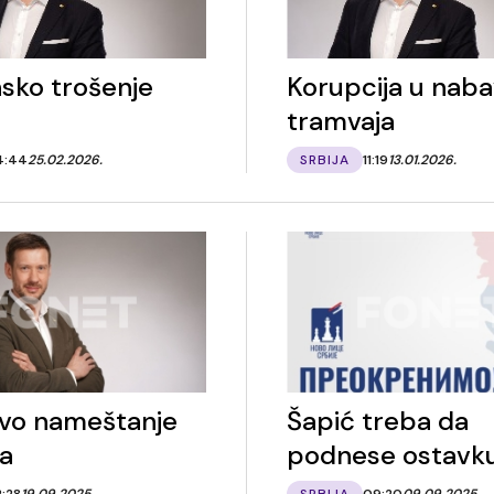
sko trošenje
Korupcija u naba
tramvaja
4:44
25.02.2026.
SRBIJA
11:19
13.01.2026.
vo nameštanje
Šapić treba da
a
podnese ostavk
2:28
19.09.2025.
SRBIJA
09:20
09.09.2025.