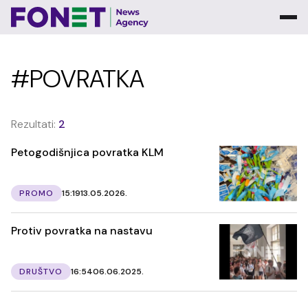
#POVRATKA
Rezultati:
2
Petogodišnjica povratka KLM
PROMO
15:19
13.05.2026.
Protiv povratka na nastavu
DRUŠTVO
16:54
06.06.2025.