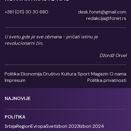
+381 (011) 30 30 680
desk.fonet@gmail.com
redakcija@fonet.rs
U svetu gde je sve obmana - pričati istinu je
revolucionarni čin.
Džordž Orvel
Politika
Ekonomija
Društvo
Kultura
Sport
Magazin
O nama
Impresum
Politika privatnosti
NAJNOVIJE
POLITIKA
Srbija
Region
Evropa
Svet
Izbori 2023
Izbori 2024