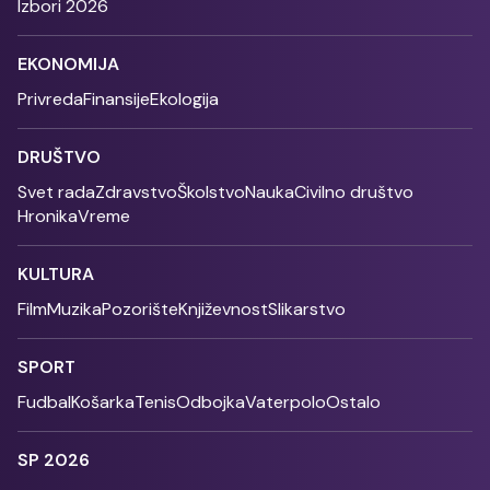
Izbori 2026
EKONOMIJA
Privreda
Finansije
Ekologija
DRUŠTVO
Svet rada
Zdravstvo
Školstvo
Nauka
Civilno društvo
Hronika
Vreme
KULTURA
Film
Muzika
Pozorište
Književnost
Slikarstvo
SPORT
Fudbal
Košarka
Tenis
Odbojka
Vaterpolo
Ostalo
SP 2026