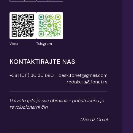
Viber
Telegram
KONTAKTIRAJTE NAS
+381 (011) 30 30 680
desk.fonet@gmail.com
redakcija@fonet.rs
U svetu gde je sve obmana - pričati istinu je
revolucionarni čin.
Džordž Orvel