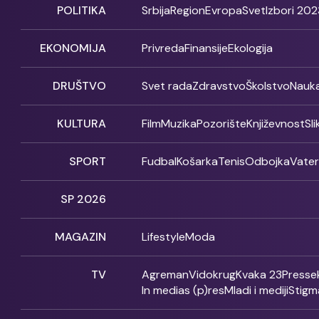
POLITIKA
Srbija
Region
Evropa
Svet
Izbori 202
EKONOMIJA
Privreda
Finansije
Ekologija
DRUŠTVO
Svet rada
Zdravstvo
Školstvo
Nauk
KULTURA
Film
Muzika
Pozorište
Književnost
Sl
SPORT
Fudbal
Košarka
Tenis
Odbojka
Vate
SP 2026
MAGAZIN
Lifestyle
Moda
TV
Agreman
Vidokrug
Kvaka 23
Presse
In medias (p)res
Mladi i mediji
Stigm