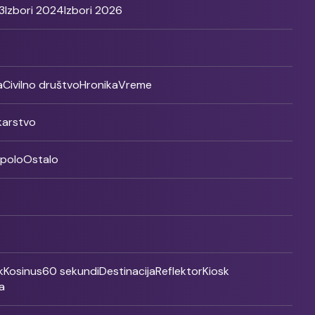
3
Izbori 2024
Izbori 2026
a
Civilno društvo
Hronika
Vreme
ikarstvo
rpolo
Ostalo
k
Kosinus
60 sekundi
Destinacija
Reflektor
Kiosk
a