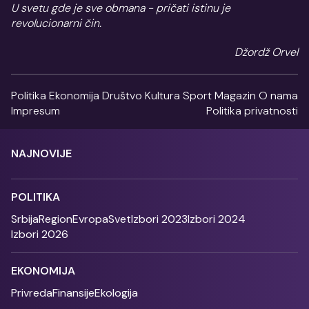
U svetu gde je sve obmana - pričati istinu je
revolucionarni čin.
Džordž Orvel
Politika
Ekonomija
Društvo
Kultura
Sport
Magazin
O nama
Impresum
Politika privatnosti
NAJNOVIJE
POLITIKA
Srbija
Region
Evropa
Svet
Izbori 2023
Izbori 2024
Izbori 2026
EKONOMIJA
Privreda
Finansije
Ekologija