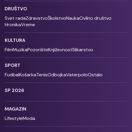
DRUŠTVO
Svet rada
Zdravstvo
Školstvo
Nauka
Civilno društvo
Hronika
Vreme
KULTURA
Film
Muzika
Pozorište
Književnost
Slikarstvo
SPORT
Fudbal
Košarka
Tenis
Odbojka
Vaterpolo
Ostalo
SP 2026
MAGAZIN
Lifestyle
Moda