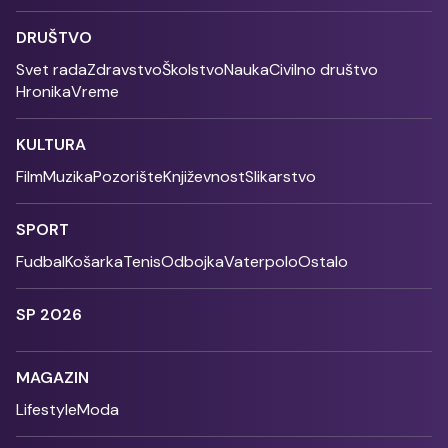
DRUŠTVO
Svet rada
Zdravstvo
Školstvo
Nauka
Civilno društvo
Hronika
Vreme
KULTURA
Film
Muzika
Pozorište
Književnost
Slikarstvo
SPORT
Fudbal
Košarka
Tenis
Odbojka
Vaterpolo
Ostalo
SP 2026
MAGAZIN
Lifestyle
Moda