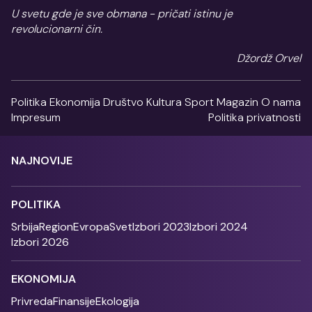
U svetu gde je sve obmana - pričati istinu je
revolucionarni čin.
Džordž Orvel
Politika
Ekonomija
Društvo
Kultura
Sport
Magazin
O nama
Impresum
Politika privatnosti
NAJNOVIJE
POLITIKA
Srbija
Region
Evropa
Svet
Izbori 2023
Izbori 2024
Izbori 2026
EKONOMIJA
Privreda
Finansije
Ekologija