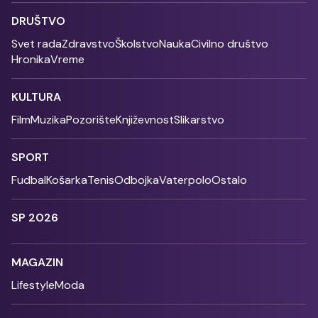
DRUŠTVO
Svet rada
Zdravstvo
Školstvo
Nauka
Civilno društvo
Hronika
Vreme
KULTURA
Film
Muzika
Pozorište
Književnost
Slikarstvo
SPORT
Fudbal
Košarka
Tenis
Odbojka
Vaterpolo
Ostalo
SP 2026
MAGAZIN
Lifestyle
Moda