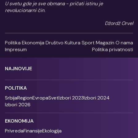
U svetu gde je sve obmana - pričati istinu je
revolucionarni čin.
Džordž Orvel
Politika
Ekonomija
Društvo
Kultura
Sport
Magazin
O nama
Impresum
Politika privatnosti
NAJNOVIJE
POLITIKA
Srbija
Region
Evropa
Svet
Izbori 2023
Izbori 2024
Izbori 2026
EKONOMIJA
Privreda
Finansije
Ekologija