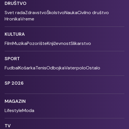
DRUŠTVO
Svet rada
Zdravstvo
Školstvo
Nauka
Civilno društvo
Hronika
Vreme
KULTURA
Film
Muzika
Pozorište
Književnost
Slikarstvo
SPORT
Fudbal
Košarka
Tenis
Odbojka
Vaterpolo
Ostalo
SP 2026
MAGAZIN
Lifestyle
Moda
TV