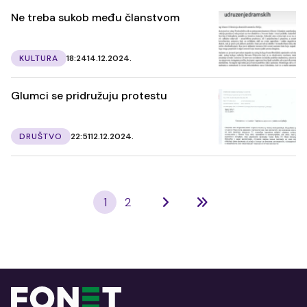
Ne treba sukob među članstvom
KULTURA
18:24
14.12.2024.
Glumci se pridružuju protestu
DRUŠTVO
22:51
12.12.2024.
1
2