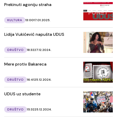
Prekinuti agoniju straha
KULTURA
13:00
17.01.2025.
Lidija Vukićević napušta UDUS
DRUŠTVO
18:32
27.12.2024.
Mere protiv Bakareca
DRUŠTVO
16:41
25.12.2024.
UDUS uz studente
DRUŠTVO
15:32
25.12.2024.