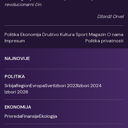
revolucionarni čin.
Džordž Orvel
Politika
Ekonomija
Društvo
Kultura
Sport
Magazin
O nama
Impresum
Politika privatnosti
NAJNOVIJE
POLITIKA
Srbija
Region
Evropa
Svet
Izbori 2023
Izbori 2024
Izbori 2026
EKONOMIJA
Privreda
Finansije
Ekologija