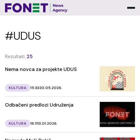
#UDUS
Rezultati:
25
Nema novca za projekte UDUS
KULTURA
15:33
20.05.2026.
Odbačeni predlozi Udruženja
KULTURA
16:11
13.01.2026.