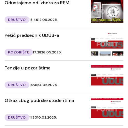
Odustajemo od izbora za REM
DRUŠTVO
18:49
12.06.2025.
Pekić predsednik UDUS-a
POZORIŠTE
17:28
26.05.2025.
Tenzije u pozorištima
DRUŠTVO
14:31
24.02.2025.
Otkaz zbog podrške studentima
DRUŠTVO
11:30
10.02.2025.