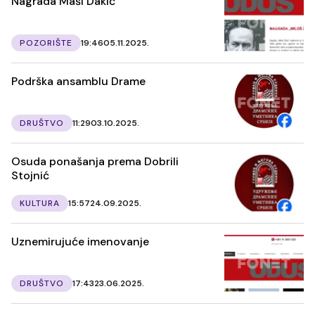
Nagrada Maši Dakić
POZORIŠTE
19:46
05.11.2025.
Podrška ansamblu Drame
DRUŠTVO
11:29
03.10.2025.
Osuda ponašanja prema Dobrili
Stojnić
KULTURA
15:57
24.09.2025.
Uznemirujuće imenovanje
DRUŠTVO
17:43
23.06.2025.