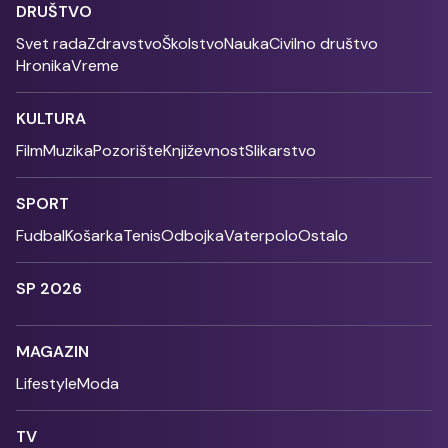
DRUŠTVO
Svet rada
Zdravstvo
Školstvo
Nauka
Civilno društvo
Hronika
Vreme
KULTURA
Film
Muzika
Pozorište
Književnost
Slikarstvo
SPORT
Fudbal
Košarka
Tenis
Odbojka
Vaterpolo
Ostalo
SP 2026
MAGAZIN
Lifestyle
Moda
TV