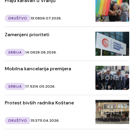
Prajd karavan u Vranju
DRUŠTVO
13:08
06.07.2026.
Zamenjeni prioriteti
SRBIJA
14:06
29.06.2026.
Mobilna kancelarija premijera
SRBIJA
17:52
14.05.2026.
Protest bivših radnika Koštane
DRUŠTVO
15:37
11.04.2026.