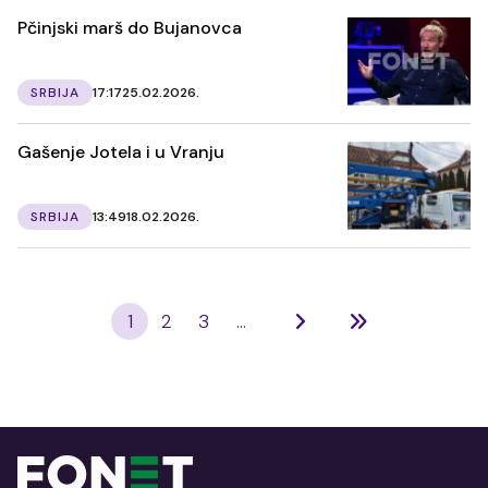
Pčinjski marš do Bujanovca
SRBIJA
17:17
25.02.2026.
Gašenje Jotela i u Vranju
SRBIJA
13:49
18.02.2026.
1
2
3
...