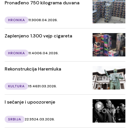
Pronađeno 750 kilograma duvana
HRONIKA
11:30
08.04.2026.
Zaplenjeno 1.300 vejp cigareta
HRONIKA
11:40
06.04.2026.
Rekonstrukcija Haremluka
KULTURA
15:46
31.03.2026.
I sećanje i upoozorenje
SRBIJA
22:35
24.03.2026.