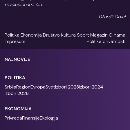
revolucionarni čin.
Džordž Orvel
Politika
Ekonomija
Društvo
Kultura
Sport
Magazin
O nama
Impresum
Politika privatnosti
NAJNOVIJE
POLITIKA
Srbija
Region
Evropa
Svet
Izbori 2023
Izbori 2024
Izbori 2026
EKONOMIJA
Privreda
Finansije
Ekologija