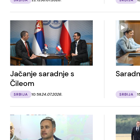
Jačanje saradnje s
Saradn
Čileom
SRBIJA
10:58
24.07.2026.
SRBIJA
1