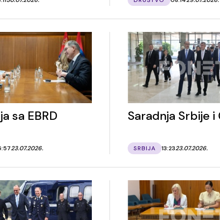
ja sa EBRD
Saradnja Srbije i
5:57
23.07.2026.
SRBIJA
13:23
23.07.2026.