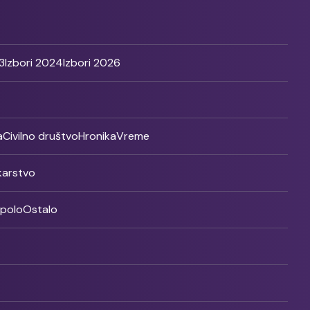
3
Izbori 2024
Izbori 2026
a
Civilno društvo
Hronika
Vreme
ikarstvo
rpolo
Ostalo