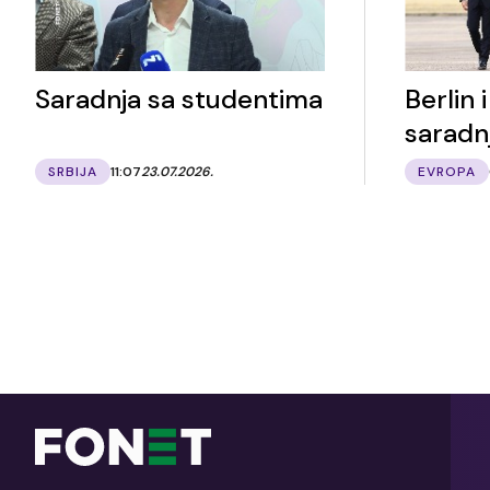
Saradnja sa studentima
Berlin i
saradn
SRBIJA
11:07
23.07.2026.
EVROPA