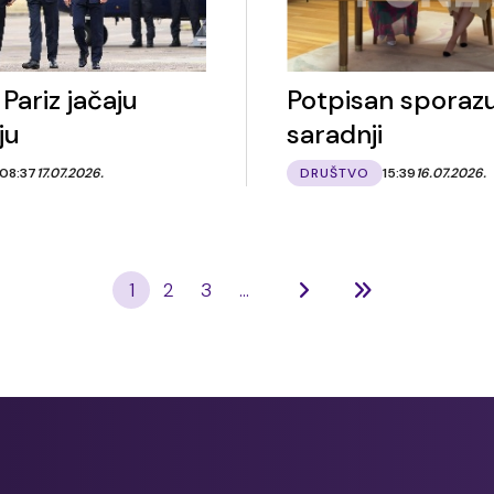
 Pariz jačaju
Potpisan sporaz
ju
saradnji
08:37
17.07.2026.
DRUŠTVO
15:39
16.07.2026.
1
2
3
...