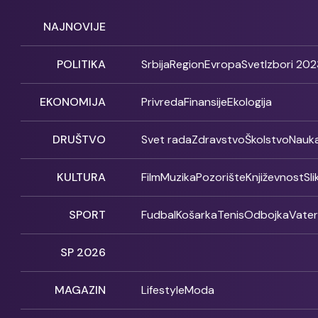
NAJNOVIJE
POLITIKA
Srbija
Region
Evropa
Svet
Izbori 202
EKONOMIJA
Privreda
Finansije
Ekologija
DRUŠTVO
Svet rada
Zdravstvo
Školstvo
Nauk
KULTURA
Film
Muzika
Pozorište
Književnost
Sl
SPORT
Fudbal
Košarka
Tenis
Odbojka
Vate
SP 2026
MAGAZIN
Lifestyle
Moda