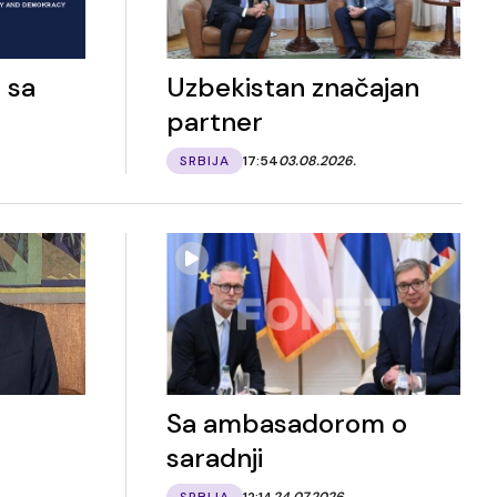
 sa
Uzbekistan značajan
partner
SRBIJA
17:54
03.08.2026.
Sa ambasadorom o
saradnji
SRBIJA
12:14
24.07.2026.