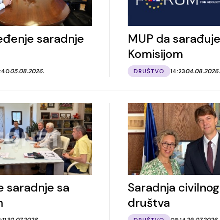
đenje saradnje
MUP da sarađuje
Komisijom
1:40
05.08.2026.
DRUŠTVO
14:23
04.08.2026.
e saradnje sa
Saradnja civilnog
m
društva
:11
30.07.2026.
DRUŠTVO
08:14
29.07.2026.