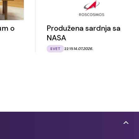
um o
Produžena sardnja sa
NASA
SVET
22:15
14.07.2026.