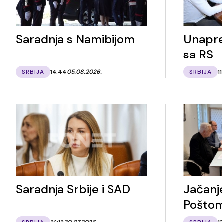
Saradnja s Namibijom
Unapre
sa RS
SRBIJA
14:44
05.08.2026.
SRBIJA
1
Saradnja Srbije i SAD
Jačanj
Pošto
SRBIJA
22:12
30.07.2026.
SRBIJA
13