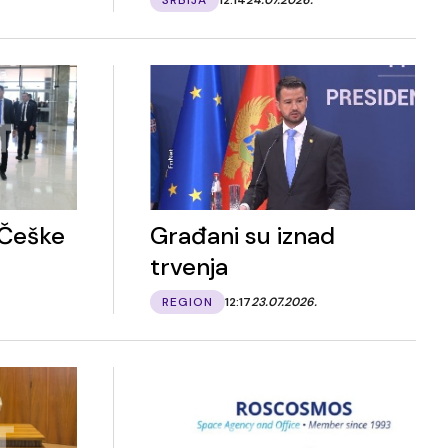
 Češke
Građani su iznad
trvenja
REGION
12:17
23.07.2026.