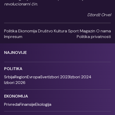
revolucionarni čin.
Džordž Orvel
Politika
Ekonomija
Društvo
Kultura
Sport
Magazin
O nama
Impresum
Politika privatnosti
NAJNOVIJE
POLITIKA
Srbija
Region
Evropa
Svet
Izbori 2023
Izbori 2024
Izbori 2026
EKONOMIJA
Privreda
Finansije
Ekologija