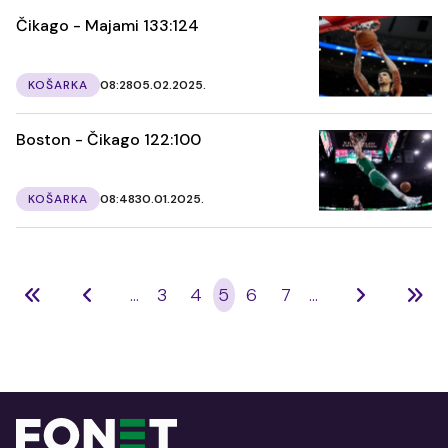
Čikago - Majami 133:124
KOŠARKA
08:28
05.02.2025.
Boston - Čikago 122:100
KOŠARKA
08:48
30.01.2025.
...
3
4
5
6
7
...