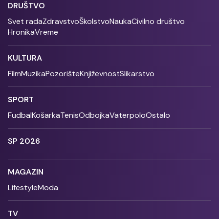
DRUŠTVO
Svet rada
Zdravstvo
Školstvo
Nauka
Civilno društvo
Hronika
Vreme
KULTURA
Film
Muzika
Pozorište
Književnost
Slikarstvo
SPORT
Fudbal
Košarka
Tenis
Odbojka
Vaterpolo
Ostalo
SP 2026
MAGAZIN
Lifestyle
Moda
TV